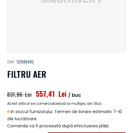
Treci
CNH
529854R2
la
începutul
FILTRU AER
galeriei
de
imagini
557,41 Lei
831,96 Lei
/ buc
Acest articol se comercializează la multiplu de 1 Buc
In stocul furnizorului. Termen de livrare estimativ 7-10
zile lucrătoare.
Comanda va fi procesată după efectuarea plății.