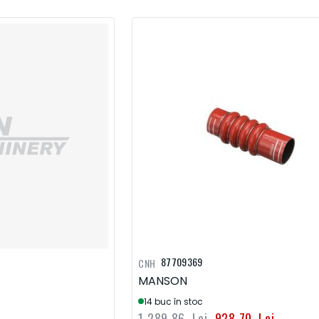
87709369
CNH
MANSON
14 buc în stoc
1.289,86 Lei
928,70 Lei