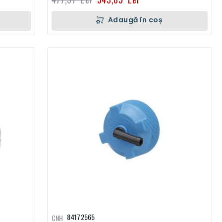
Adaugă în coș
84172565
CNH