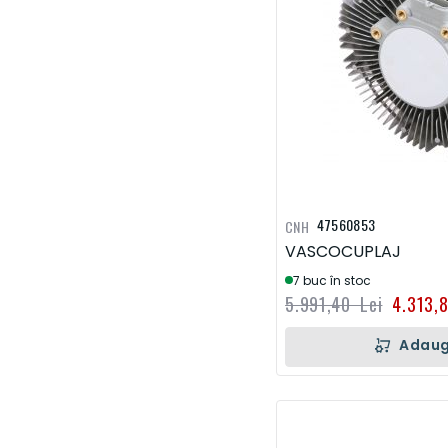
47560853
CNH
VASCOCUPLAJ
7 buc în stoc
5.991,40 Lei
4.313,
Adaug