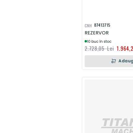
87413715
CNH
REZERVOR
10 buc în stoc
2.728,05 Lei
1.964,
Adaug