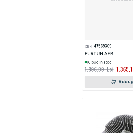
47539309
CNH
FURTUN AER
10 buc în stoc
1.896,09 Lei
1.365,
Adaug