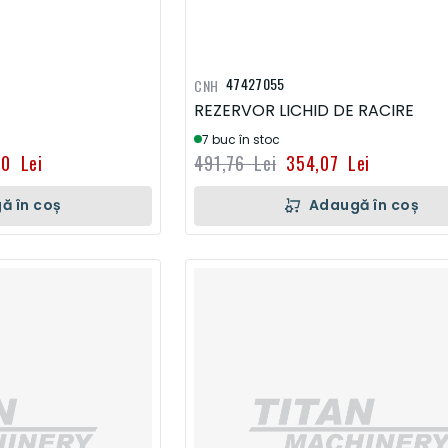
47427055
CNH
REZERVOR LICHID DE RACIRE
7 buc în stoc
20 Lei
491,76 Lei
354,07 Lei
ă în coș
Adaugă în coș