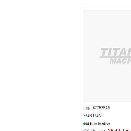
47752549
CNH
FURTUN
14 buc în stoc
36,76 Lei
26,47 Lei