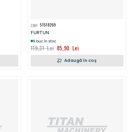
51518269
CNH
FURTUN
9 buc în stoc
119,31 Lei
85,90 Lei
Adaugă în coș