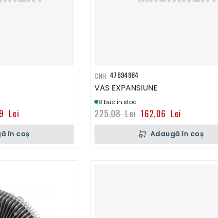
47694984
CNH
VAS EXPANSIUNE
8 buc în stoc
19 Lei
225,08 Lei
162,06 Lei
ă în coș
Adaugă în coș