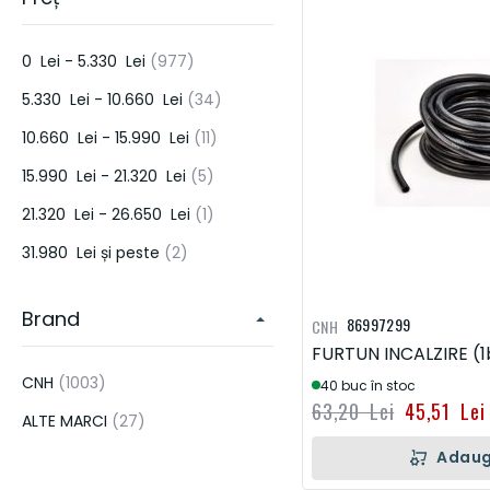
PIESE PENTRU SISTEME DE IRIGATII SI ECHIPAMENTE DE APLICAT
ERBICIDE & PESTICIDE
articol
0 Lei
-
5.330 Lei
977
PIESE DE MOTOR
DONALDSON
HORSCH
KUHN
LEMKE
articol
5.330 Lei
-
10.660 Lei
34
HIDRAULICA
articol
10.660 Lei
-
15.990 Lei
11
FRANE & AMBREIAJE
articol
15.990 Lei
-
21.320 Lei
5
TRANSMISIE
articol
21.320 Lei
-
26.650 Lei
1
articol
31.980 Lei
și peste
2
ELECTRICA
ALTELE
Brand
86997299
CNH
UNELTE DE CONSTRUCTIE
FURTUN INCALZIRE (
articol
CNH
1003
40 buc în stoc
63,20 Lei
45,51 Lei
articol
ALTE MARCI
27
Adaug