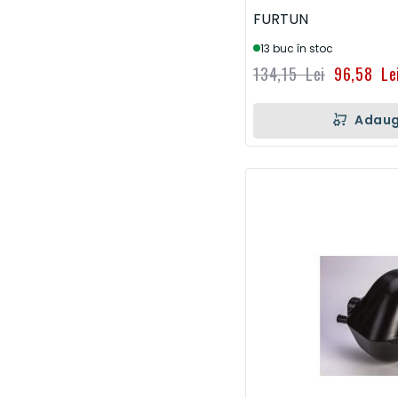
FURTUN
13 buc în stoc
134,15 Lei
96,58 Le
Adaug