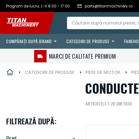
RON - leu
Romanian
Program de lucru: L-V 8:00 - 17:00
parts@titanmachinery.ro
Mergeți
românesc
la
Conținut
CUMPĂRAȚI DUPĂ BRAND
CATEGORII DE PRODUSE
FANSHO
FILTRE
CASE IH
MARCI DE CALITATE PREMIUM
LANTURI & CURELE
VÄDERSTAD
CATEGORII DE PRODUSE
PIESE DE MOTOR
PIE
FLUIDE & LUBRIFIANTI
STEYR
CONDUCTE 
AGRICULTURA DE PRECIZIE
ARTICOLELE
1
-
20
DIN
1030
SENILE & ANVELOPE
PIESE DE UZURA
FILTREAZĂ DUPĂ:
ACCESORII
Preț