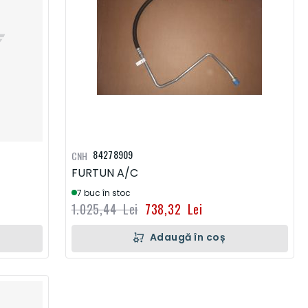
84278909
CNH
FURTUN A/C
7 buc în stoc
1.025,44 Lei
738,32 Lei
Adaugă în coș