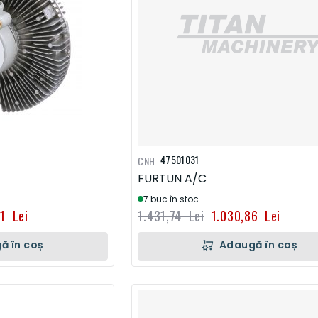
47501031
CNH
FURTUN A/C
7 buc în stoc
81 Lei
1.431,74 Lei
1.030,86 Lei
ă în coș
Adaugă în coș