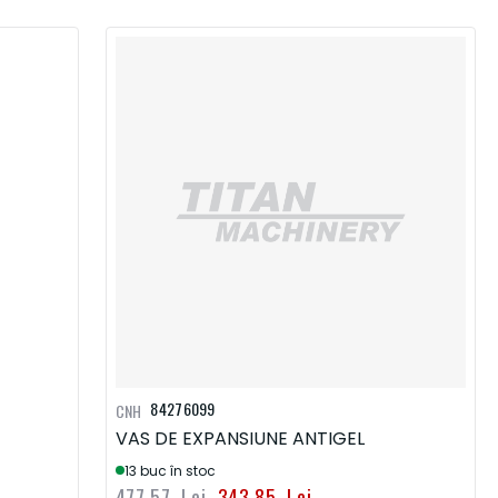
84276099
CNH
VAS DE EXPANSIUNE ANTIGEL
13 buc în stoc
477,57 Lei
343,85 Lei