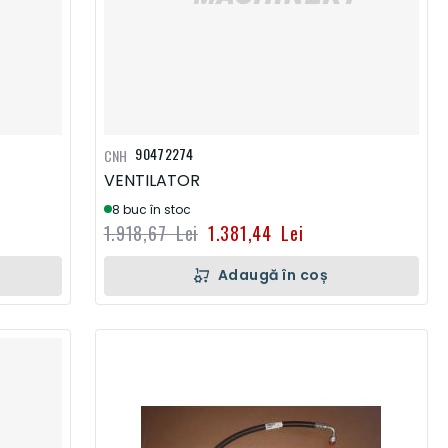
90472274
CNH
VENTILATOR
8 buc în stoc
1.918,67 Lei
1.381,44 Lei
Adaugă în coș