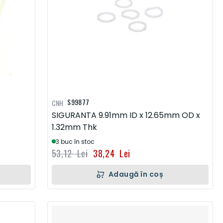
S99877
CNH
SIGURANTA 9.91mm ID x 12.65mm OD x
1.32mm Thk
3 buc în stoc
53,12 Lei
38,24 Lei
Adaugă în coș