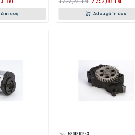
33 Lei
3.322,22 Lei
2.392,00 Lei
ă în coș
Adaugă în coș
5801810953
CNH