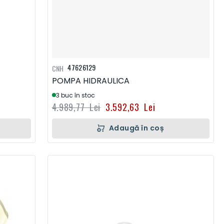
47626129
CNH
POMPA HIDRAULICA
3 buc în stoc
4.989,77 Lei
3.592,63 Lei
Adaugă în coș