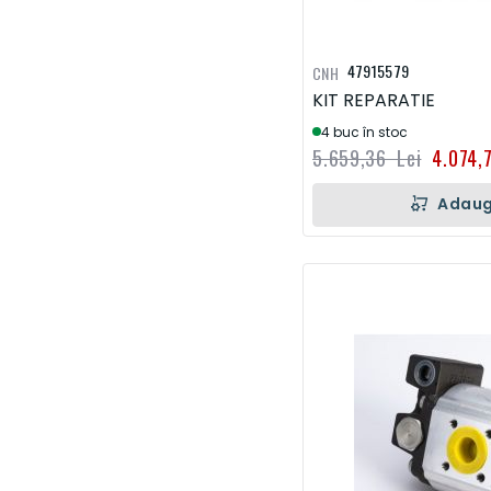
47915579
CNH
KIT REPARATIE
4 buc în stoc
5.659,36 Lei
4.074,
Adaug