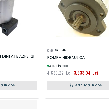
87603409
CNH
 DINTATE AZPS-21-
POMPA HIDRAULICA
3 buc în stoc
4.629,22 Lei
3.333,04 Lei
Adaugă în coș
ă în coș