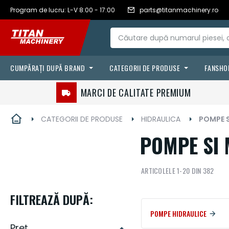
RON - leu
Romanian
Program de lucru: L-V 8:00 - 17:00
parts@titanmachinery.ro
Mergeți
românesc
la
Conținut
CUMPĂRAȚI DUPĂ BRAND
CATEGORII DE PRODUSE
FANSHO
FILTRE
CASE IH
MARCI DE CALITATE PREMIUM
LANTURI & CURELE
VÄDERSTAD
CATEGORII DE PRODUSE
HIDRAULICA
POMPE S
FLUIDE & LUBRIFIANTI
STEYR
POMPE SI
AGRICULTURA DE PRECIZIE
ARTICOLELE
1
-
20
DIN
382
SENILE & ANVELOPE
PIESE DE UZURA
FILTREAZĂ DUPĂ:
ACCESORII
POMPE HIDRAULICE
Preț