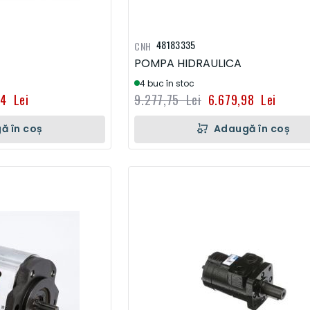
48183335
CNH
POMPA HIDRAULICA
4 buc în stoc
74 Lei
9.277,75 Lei
6.679,98 Lei
ă în coș
Adaugă în coș