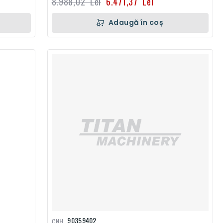
8.988,02 Lei
6.471,37 Lei
Adaugă în coș
90359402
CNH