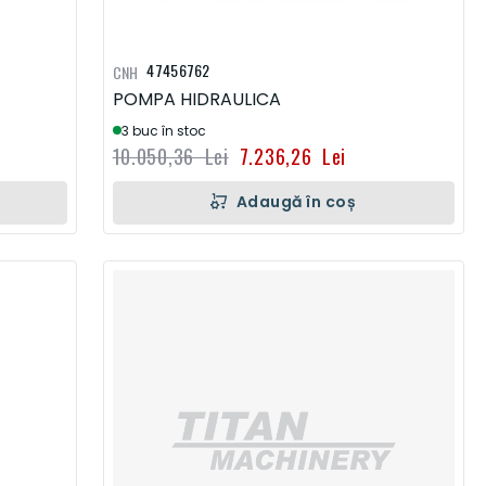
47456762
CNH
POMPA HIDRAULICA
3 buc în stoc
10.050,36 Lei
7.236,26 Lei
Adaugă în coș