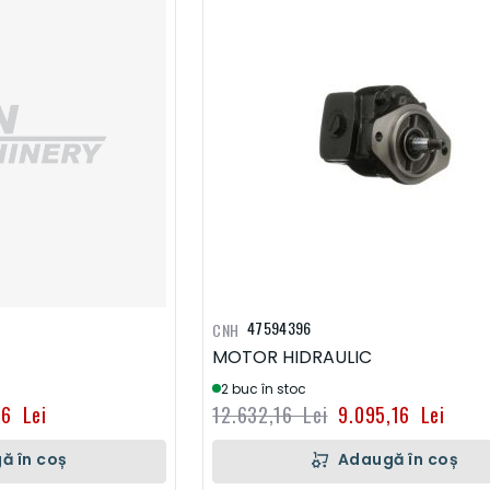
47594396
CNH
MOTOR HIDRAULIC
2 buc în stoc
96 Lei
12.632,16 Lei
9.095,16 Lei
ă în coș
Adaugă în coș