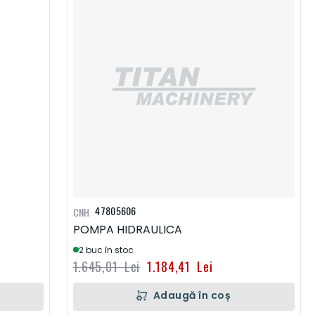
47805606
CNH
POMPA HIDRAULICA
2 buc în stoc
1.645,01 Lei
1.184,41 Lei
Adaugă în coș