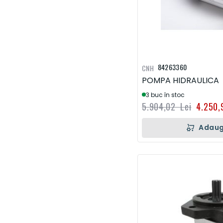
84263360
CNH
POMPA HIDRAULICA
3 buc în stoc
5.904,02 Lei
4.250,
Adaug