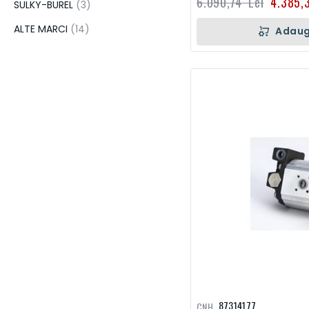
6.090,74 Lei
4.385,
articol
SULKY-BUREL
3
articol
ALTE MARCI
14
Adaug
87314177
CNH