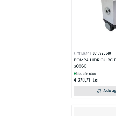
0517725340
ALTE MARCI
POMPA HIDR CU ROTI
S0680
3 buc în stoc
4.370,71 Lei
Adaug