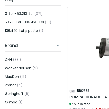
PIESE PENTRU SISTEME DE IRIGATII SI ECHIPAMENTE DE APLICAT
ERBICIDE & PESTICIDE
articol
0 Lei
-
53.210 Lei
371
PIESE DE MOTOR
DONALDSON
HORSCH
KUHN
LEMKE
articol
53.210 Lei
-
106.420 Lei
10
HIDRAULICA
articol
106.420 Lei
și peste
1
FRANE & AMBREIAJE
Brand
TRANSMISIE
ELECTRICA
articol
CNH
331
ALTELE
articol
Wacker Neuson
9
UNELTE DE CONSTRUCTIE
articol
MacDon
15
articol
Pronar
4
5192659
CNH
articol
Geringhoff
5
POMPA HIDRAULICA
articol
Olimac
1
7 buc în stoc