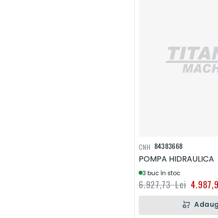
84383668
CNH
POMPA HIDRAULICA
3 buc în stoc
6.927,73 Lei
4.987,
Adaug