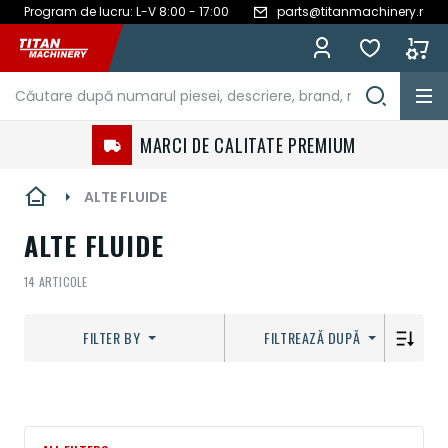
Program de lucru: L-V 8:00 - 17:00
parts@titanmachinery.ro
Mergeți
la
Conținut
MARCI DE CALITATE PREMIUM
ALTE FLUIDE
ALTE FLUIDE
14
ARTICOLE
FILTER BY
FILTREAZĂ DUPĂ