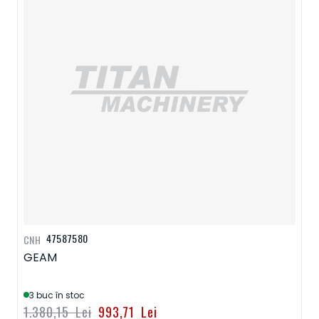
47587580
CNH
GEAM
3 buc în stoc
1.380,15 Lei
993,71 Lei