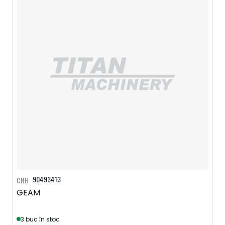
90493413
CNH
GEAM
3 buc în stoc