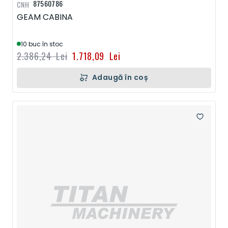
87560786
CNH
GEAM CABINA
10 buc în stoc
2.386,24 Lei
1.718,09 Lei
Adaugă în coș