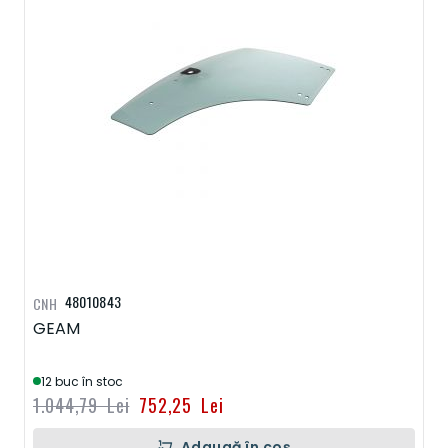
48010843
CNH
GEAM
12 buc în stoc
1.044,79 Lei
752,25 Lei
Adaugă în coș