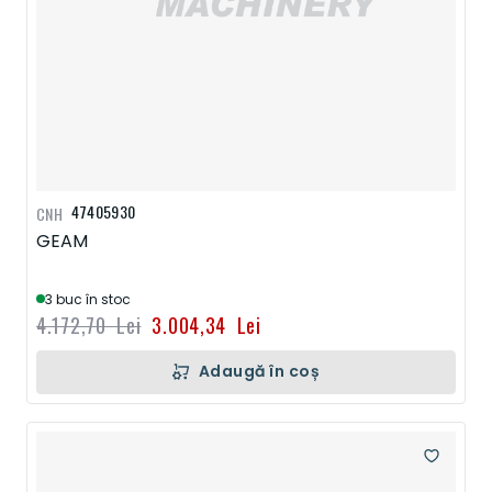
47405930
CNH
GEAM
3 buc în stoc
4.172,70 Lei
3.004,34 Lei
Adaugă în coș