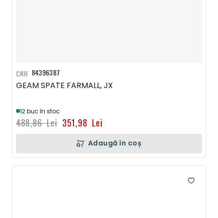
84396387
CNH
GEAM SPATE FARMALL, JX
12 buc în stoc
488,86 Lei
351,98 Lei
Adaugă în coș