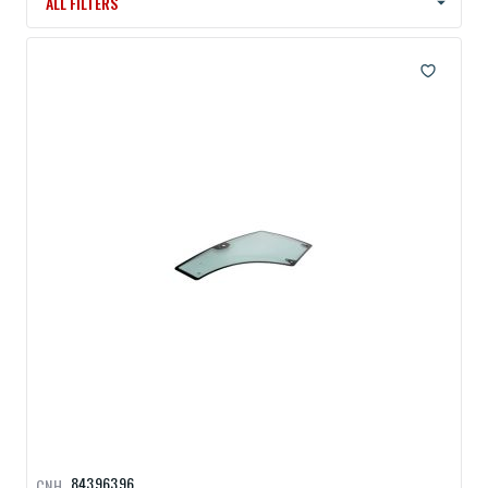
ALL FILTERS
84396396
CNH