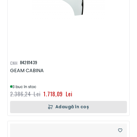
84281439
CNH
GEAM CABINA
3 buc în stoc
2.386,24 Lei
1.718,09 Lei
Adaugă în coș