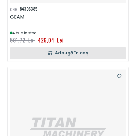
84396385
CNH
GEAM
4 buc în stoc
591,72 Lei
426,04 Lei
Adaugă în coș