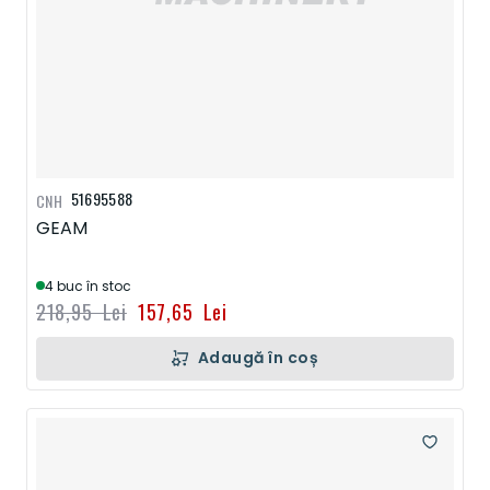
51695588
CNH
GEAM
4 buc în stoc
218,95 Lei
157,65 Lei
Adaugă în coș