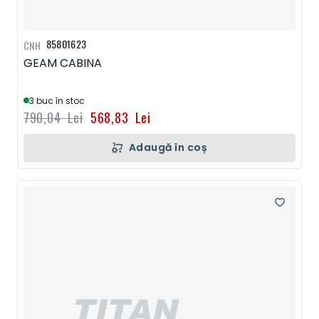
85801623
CNH
GEAM CABINA
3 buc în stoc
790,04 Lei
568,83 Lei
Adaugă în coș