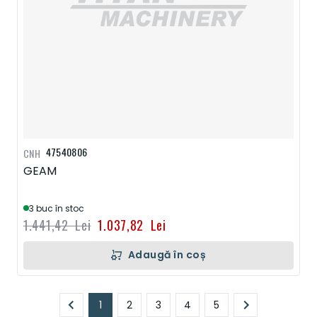
47540806
CNH
GEAM
3 buc în stoc
1.441,42 Lei
1.037,82 Lei
Adaugă în coș
Pagină
1
2
3
4
5
În prezent, citiți pagina
Pagină
Pagină
Pagină
Pagină