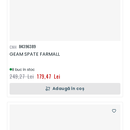
84396389
CNH
GEAM SPATE FARMALL
8 buc în stoc
249,27 Lei
179,47 Lei
Adaugă în coș