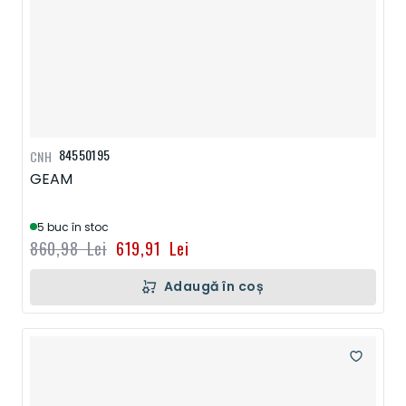
84550195
CNH
GEAM
5 buc în stoc
860,98 Lei
619,91 Lei
Adaugă în coș