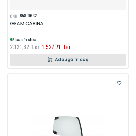
85801632
CNH
GEAM CABINA
3 buc în stoc
2.121,82 Lei
1.527,71 Lei
Adaugă în coș