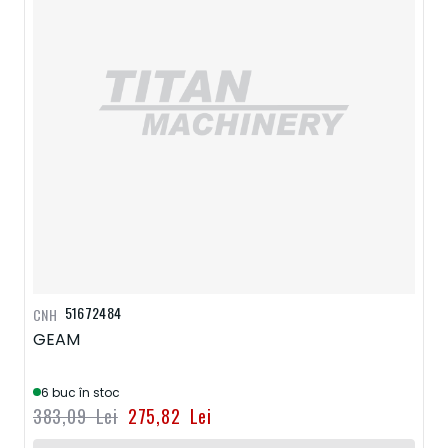
51672484
CNH
GEAM
6 buc în stoc
383,09 Lei
275,82 Lei