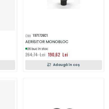
1971726C1
CNH
AERISITOR MONOBLOC
26 buc în stoc
264,74 Lei
190,62 Lei
Adaugă în coș