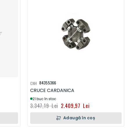
84355366
CNH
CRUCE CARDANICA
21 buc în stoc
3.347,19 Lei
2.409,97 Lei
Adaugă în coș