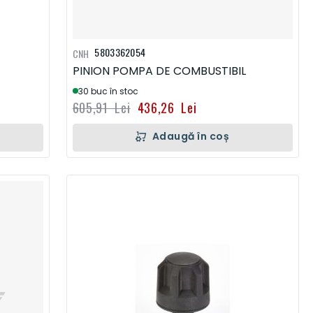
5803362054
CNH
PINION POMPA DE COMBUSTIBIL
30 buc în stoc
605,91 Lei
436,26 Lei
Adaugă în coș