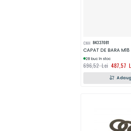
84337081
CNH
CAPAT DE BARA M18 
28 buc în stoc
696,52 Lei
487,57 L
Adaug