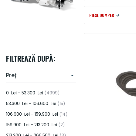
PIESE PENTRU SISTEME DE IRIGATII SI ECHIPAMENTE DE APLICAT
ERBICIDE & PESTICIDE
PIESE DUMPER
PIESE DE MOTOR
DONALDSON
HORSCH
KUHN
LEMKE
HIDRAULICA
FRANE & AMBREIAJE
FILTREAZĂ DUPĂ:
TRANSMISIE
ELECTRICA
Preț
ALTELE
articol
0 Lei
-
53.300 Lei
4999
UNELTE DE CONSTRUCTIE
articol
53.300 Lei
-
106.600 Lei
15
articol
106.600 Lei
-
159.900 Lei
14
articol
159.900 Lei
-
213.200 Lei
2
articol
213.200 Lei
-
266.500 Lei
3