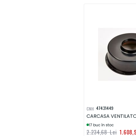
47431449
CNH
CARCASA VENTILAT
17 buc în stoc
2.234,68 Lei
1.608,