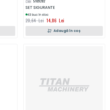
5109282
CNH
SET SIGURANTE
43 buc în stoc
20,64 Lei
14,86 Lei
Adaugă în coș