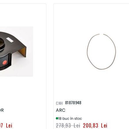
81878948
CNH
OR
ARC
18 buc în stoc
97 Lei
278,93 Lei
200,83 Lei