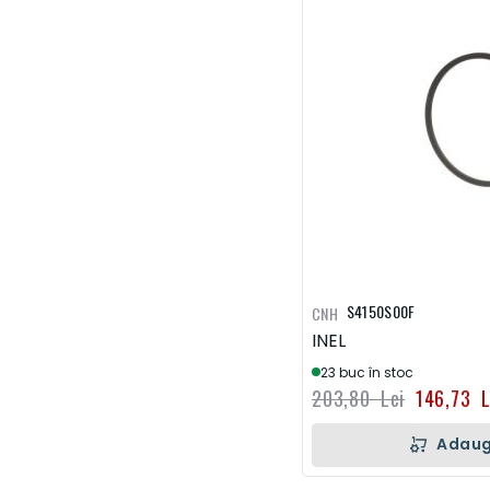
S4150S00F
CNH
INEL
23 buc în stoc
203,80 Lei
146,73 L
Adaug