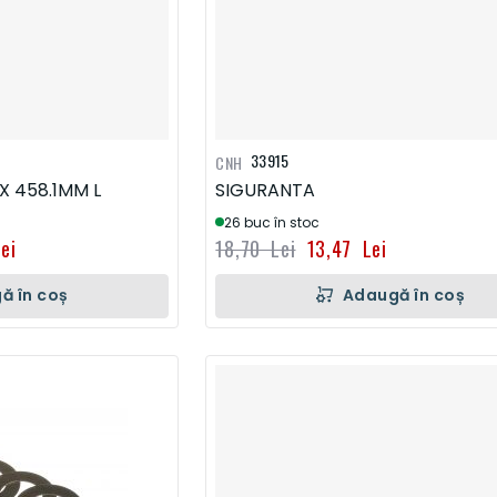
33915
CNH
X 458.1MM L
SIGURANTA
26 buc în stoc
ei
18,70 Lei
13,47 Lei
ă în coș
Adaugă în coș