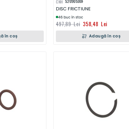
S2090S00F
CNH
DISC FRICTIUNE
46 buc în stoc
497,89 Lei
358,48 Lei
ă în coș
Adaugă în coș