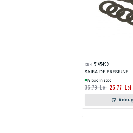
5145499
CNH
SAIBA DE PRESIUNE
19 buc în stoc
35,79 Lei
25,77 Lei
Adaug