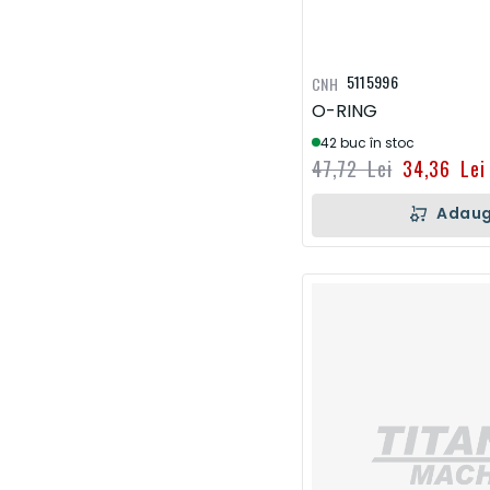
5115996
CNH
O-RING
42 buc în stoc
47,72 Lei
34,36 Lei
Adaug