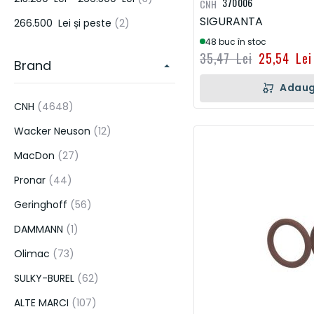
370006
CNH
SIGURANTA
articol
266.500 Lei
și peste
2
48 buc în stoc
35,47 Lei
25,54 Lei
Brand
Adaug
articol
CNH
4648
articol
Wacker Neuson
12
articol
MacDon
27
articol
Pronar
44
articol
Geringhoff
56
articol
DAMMANN
1
articol
Olimac
73
articol
SULKY-BUREL
62
articol
ALTE MARCI
107