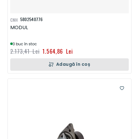
5802540776
CNH
MODUL
3 buc în stoc
2.173,41 Lei
1.564,86 Lei
Adaugă în coș