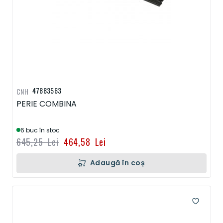
47883563
CNH
PERIE COMBINA
6 buc în stoc
645,25 Lei
464,58 Lei
Adaugă în coș