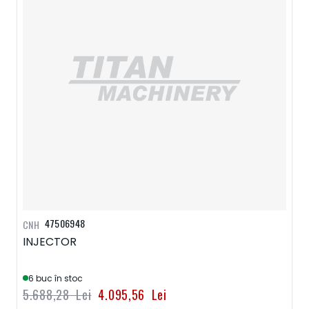
47506948
CNH
INJECTOR
6 buc în stoc
5.688,28 Lei
4.095,56 Lei