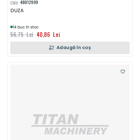
48012999
CNH
DUZA
14 buc în stoc
56,75 Lei
40,86 Lei
Adaugă în coș