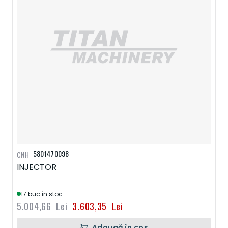
5801470098
CNH
INJECTOR
17 buc în stoc
5.004,66 Lei
3.603,35 Lei
Adaugă în coș