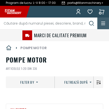
Program de lucru: L-V 8:00 - 17:00
parts@titanmachinery.ro
Mergeți
la
Conținut
MARCI DE CALITATE PREMIUM
POMPE MOTOR
POMPE MOTOR
ARTICOLELE
1
-
20
DIN
336
FILTER BY
FILTREAZĂ DUPĂ