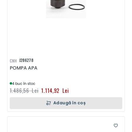
J286278
CNH
POMPA APA
4 buc în stoc
1.486,56 Lei
1.114,92 Lei
Adaugă în coș