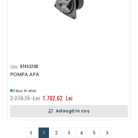
87453208
CNH
POMPA APA
2 buc în stoc
2.270,15 Lei
1.702,62 Lei
Adaugă în coș
Pagină
1
2
3
4
5
În prezent, citiți pagina
Pagină
Pagină
Pagină
Pagină