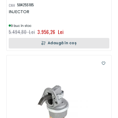
504255185
CNH
INJECTOR
9 buc în stoc
5.494,80 Lei
3.956,26 Lei
Adaugă în coș