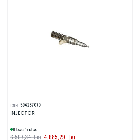
504287070
CNH
INJECTOR
6 buc în stoc
6.507,34 Lei
4.685,29 Lei