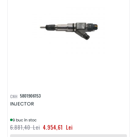
5801906153
CNH
INJECTOR
9 buc în stoc
6.881,40 Lei
4.954,61 Lei