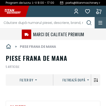
Program de lucru: L-V 8:00 - 17:00
parts@titanmachinery.ro
Mergeți
la
Conținut
MARCI DE CALITATE PREMIUM
PIESE FRANA DE MANA
PIESE FRANA DE MANA
5
ARTICOLE
FILTER BY
FILTREAZĂ DUPĂ