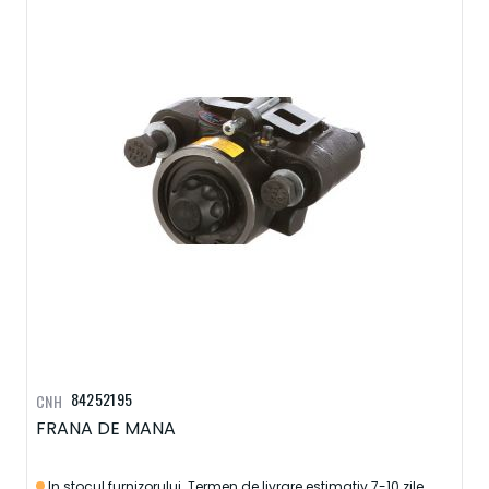
84252195
CNH
FRANA DE MANA
In stocul furnizorului. Termen de livrare estimativ 7-10 zile