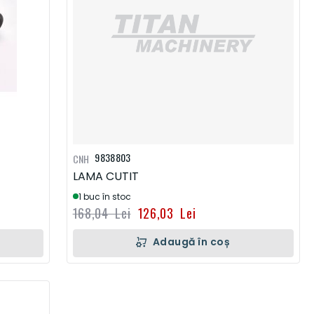
9838803
CNH
LAMA CUTIT
1 buc în stoc
168,04 Lei
126,03 Lei
Adaugă în coș