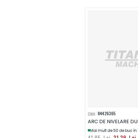
84426365
CNH
ARC DE NIVELARE DU
Mai mult de 50 de buc în
41,85 Lei
31,39 Lei