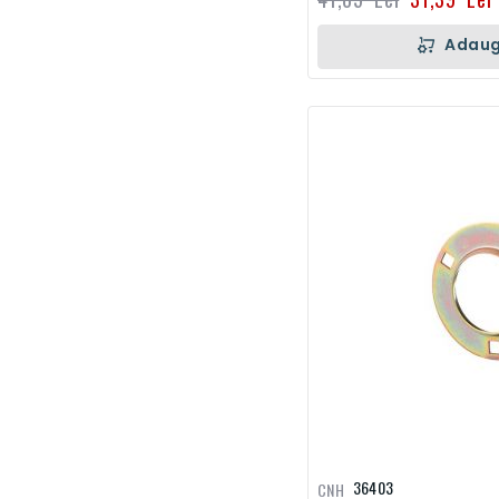
Adaug
36403
CNH