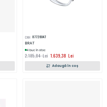
87728047
CNH
BRAT
4 buc în stoc
2.185,84 Lei
1.639,38 Lei
Adaugă în coș