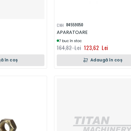
84559050
CNH
APARATOARE
7 buc în stoc
164,82 Lei
123,62 Lei
ă în coș
Adaugă în coș