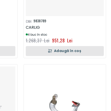
9838789
CNH
CARLIG
4 buc în stoc
1.268,37 Lei
951,28 Lei
Adaugă în coș