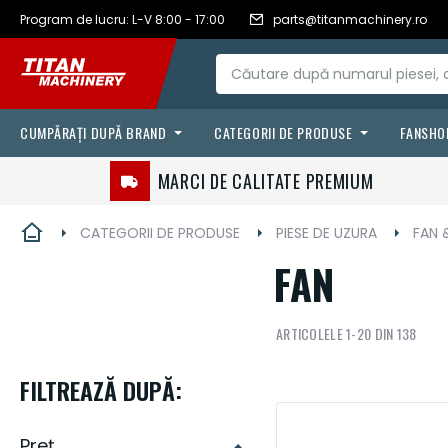
RON - leu
Romanian
Program de lucru: L-V 8:00 - 17:00
parts@titanmachinery.ro
Mergeți
românesc
la
Conținut
CUMPĂRAȚI DUPĂ BRAND
CATEGORII DE PRODUSE
FANSHO
FILTRE
CASE IH
MARCI DE CALITATE PREMIUM
LANTURI & CURELE
VÄDERSTAD
CATEGORII DE PRODUSE
PIESE DE UZURA
FAN 
FLUIDE & LUBRIFIANTI
STEYR
FAN
AGRICULTURA DE PRECIZIE
ARTICOLELE
1
-
20
DIN
138
SENILE & ANVELOPE
PIESE DE UZURA
FILTREAZĂ DUPĂ:
ACCESORII
Preț