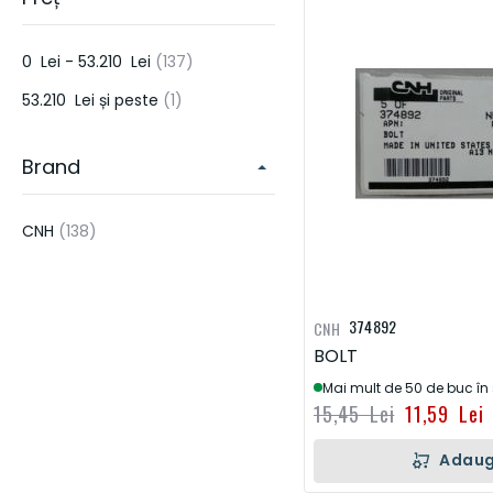
PIESE PENTRU SISTEME DE IRIGATII SI ECHIPAMENTE DE APLICAT
ERBICIDE & PESTICIDE
articol
0 Lei
-
53.210 Lei
137
PIESE DE MOTOR
DONALDSON
HORSCH
KUHN
LEMKE
articol
53.210 Lei
și peste
1
HIDRAULICA
Brand
FRANE & AMBREIAJE
TRANSMISIE
articol
CNH
138
ELECTRICA
ALTELE
374892
CNH
UNELTE DE CONSTRUCTIE
BOLT
Mai mult de 50 de buc în
15,45 Lei
11,59 Lei
Adaug