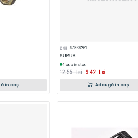
47986261
CNH
SURUB
4 buc în stoc
12,55 Lei
9,42 Lei
ă în coș
Adaugă în coș