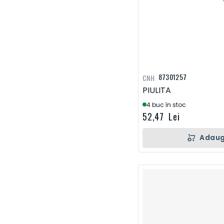
87301257
CNH
PIULITA
4 buc în stoc
52,47 Lei
Adaug