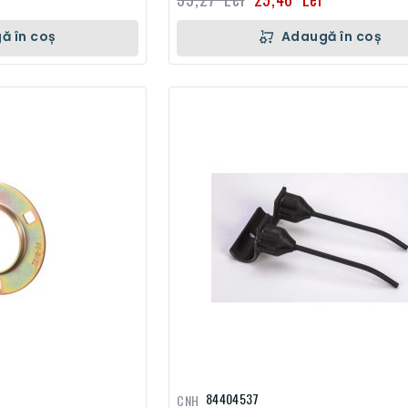
ă în coș
Adaugă în coș
84404537
CNH