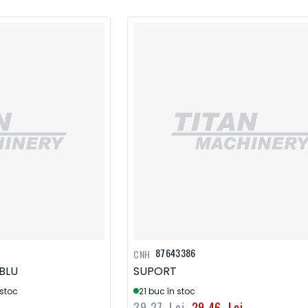
87643386
CNH
BLU
SUPORT
 stoc
21 buc în stoc
39,27 Lei
29,46 Lei