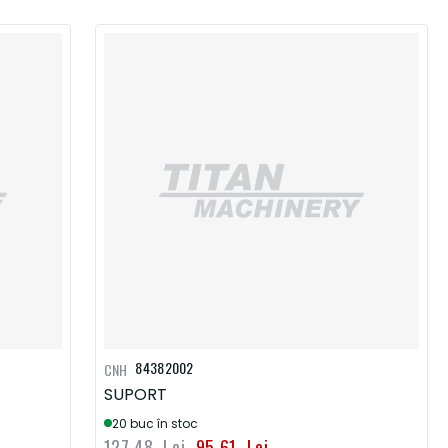
84382002
CNH
SUPORT
20 buc în stoc
127,48 Lei
95,61 Lei