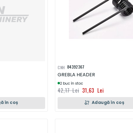
84392367
CNH
GREBLA HEADER
2 buc în stoc
42,17 Lei
31,63 Lei
ă în coș
Adaugă în coș