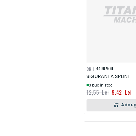
44007661
CNH
SIGURANTA SPLINT
3 buc în stoc
12,55 Lei
9,42 Lei
Adaug