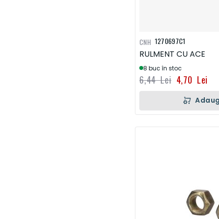
1270697C1
CNH
RULMENT CU ACE
8 buc în stoc
6,44 Lei
4,70 Lei
Adaug