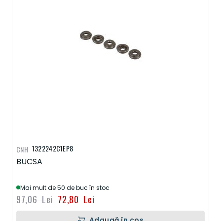
1322242C1EP8
CNH
BUCSA
Mai mult de 50 de buc în stoc
97,06 Lei
72,80 Lei
Adaugă în coș