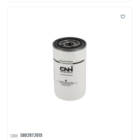
5802872619
CNH