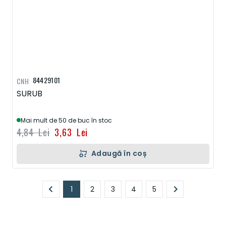
84429101
CNH
SURUB
Mai mult de 50 de buc în stoc
4,84 Lei
3,63 Lei
Adaugă în coș
Pagină
1
2
3
4
5
În prezent, citiți pagina
Pagină
Pagină
Pagină
Pagină