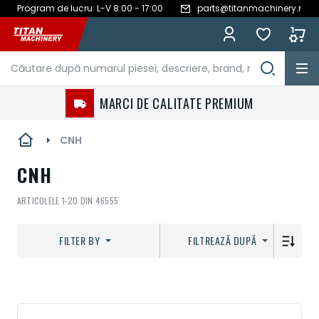
Program de lucru: L-V 8:00 - 17:00
parts@titanmachinery.ro
Mergeți
la
Conținut
MARCI DE CALITATE PREMIUM
CNH
CNH
ARTICOLELE
1
-
20
DIN
46555
FILTER BY
FILTREAZĂ DUPĂ