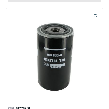
84228488
CNH