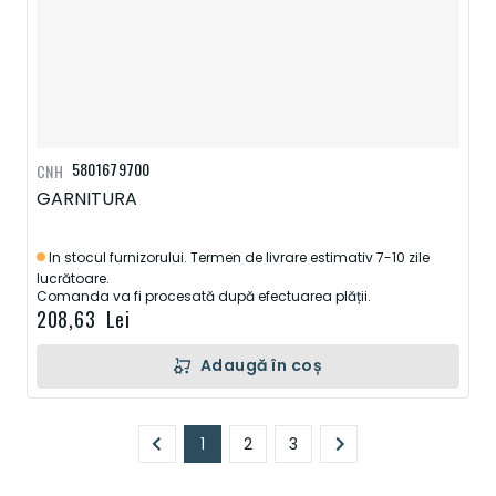
5801679700
CNH
GARNITURA
In stocul furnizorului. Termen de livrare estimativ 7-10 zile
lucrătoare.
Comanda va fi procesată după efectuarea plății.
208,63 Lei
Adaugă în coș
Pagină
1
2
3
În prezent, citiți pagina
Pagină
Pagină