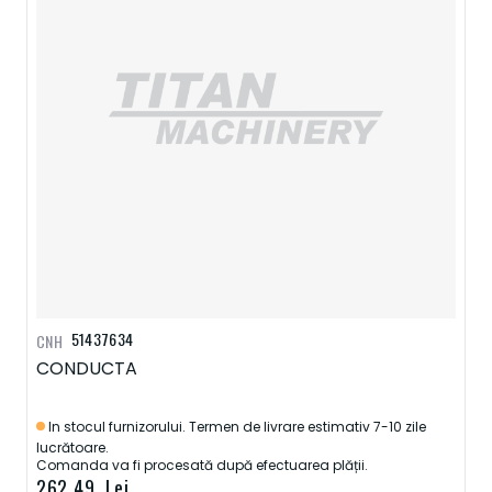
51437634
CNH
CONDUCTA
In stocul furnizorului. Termen de livrare estimativ 7-10 zile
lucrătoare.
Comanda va fi procesată după efectuarea plății.
262,49 Lei