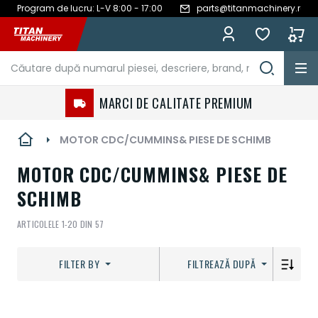
Program de lucru: L-V 8:00 - 17:00
parts@titanmachinery.ro
Mergeți
la
Conținut
MARCI DE CALITATE PREMIUM
MOTOR CDC/CUMMINS& PIESE DE SCHIMB
MOTOR CDC/CUMMINS& PIESE DE
SCHIMB
ARTICOLELE
1
-
20
DIN
57
FILTER BY
FILTREAZĂ DUPĂ