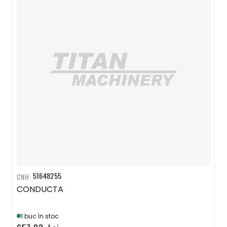
51648255
CNH
CONDUCTA
1 buc în stoc