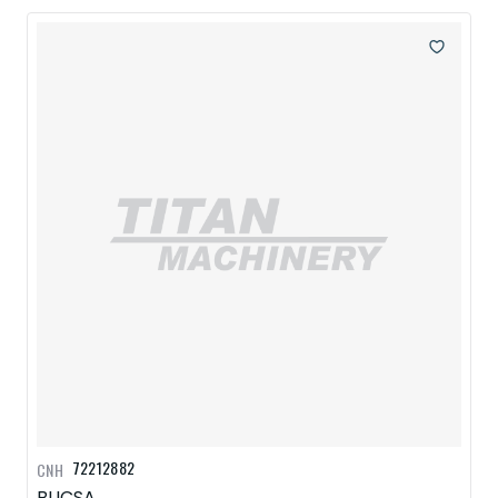
72212882
CNH
BUCSA