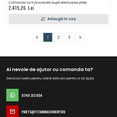
Comanda va fi procesată după efectuarea plății.
2.415,26 Lei
Adaugă în coș
Pagină
1
2
3
În prezent, citiți pagina
Pagină
Pagină
Ai nevoie de ajutor cu comanda ta?
Serviciul nostru pentru clienți este aici pentru a vă ajuta
0740 313 854
PARTS@TITANMACHINERY.RO