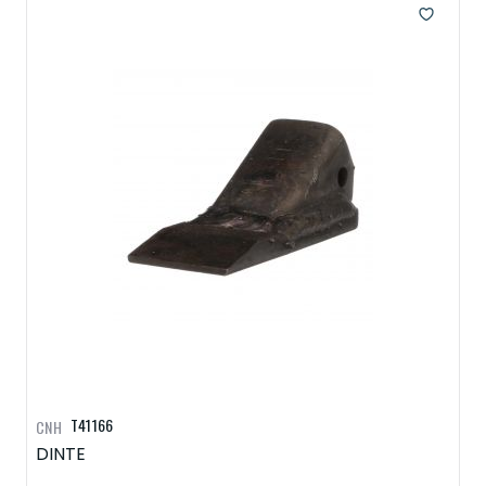
T41166
CNH
DINTE