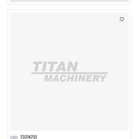
73314751
CNH