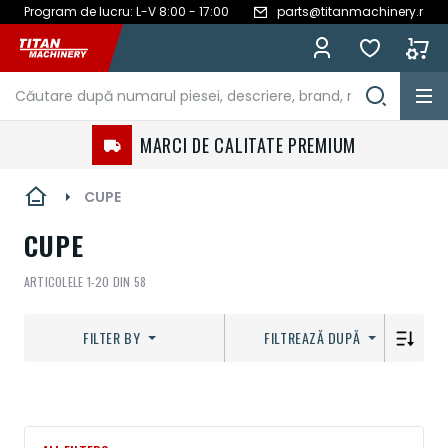
Program de lucru: L-V 8:00 - 17:00
parts@titanmachinery.ro
Mergeți
la
Conținut
MARCI DE CALITATE PREMIUM
CUPE
CUPE
ARTICOLELE
1
-
20
DIN
58
FILTER BY
FILTREAZĂ DUPĂ