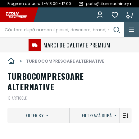
Program de lucru: L-V 8:00 - 17:00
parts@titanmachinery.ro
Mergeți
la
Conținut
MARCI DE CALITATE PREMIUM
TURBOCOMPRESOARE ALTERNATIVE
TURBOCOMPRESOARE
ALTERNATIVE
16
ARTICOLE
FILTER BY
FILTREAZĂ DUPĂ