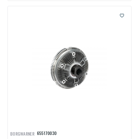
655170030
BORGWARNER