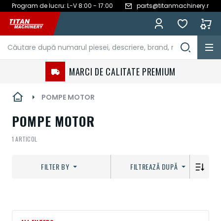
Program de lucru: L-V 8:00 - 17:00
parts@titanmachinery.ro
Mergeți
la
Conținut
MARCI DE CALITATE PREMIUM
POMPE MOTOR
POMPE MOTOR
1
ARTICOL
FILTER BY
FILTREAZĂ DUPĂ