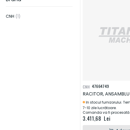
PIESE PENTRU SISTEME DE IRIGATII SI ECHIPAMENTE DE APLICAT
ERBICIDE & PESTICIDE
articol
CNH
1
PIESE DE MOTOR
DONALDSON
HORSCH
KUHN
LEMKE
HIDRAULICA
FRANE & AMBREIAJE
TRANSMISIE
ELECTRICA
ALTELE
47664749
CNH
UNELTE DE CONSTRUCTIE
RACITOR, ANSAMBLU
In stocul furnizorului. Te
7-10 zile lucrătoare.
Comanda va fi procesată d
3.411,68 Lei