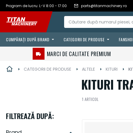
RON - leu
Romanian
Program de lucru: L-V 8:00 - 17:00
parts@titanmachinery.ro
Mergeți
românesc
la
Conținut
CUMPĂRAȚI DUPĂ BRAND
CATEGORII DE PRODUSE
FANSHO
FILTRE
CASE IH
MARCI DE CALITATE PREMIUM
LANTURI & CURELE
VÄDERSTAD
CATEGORII DE PRODUSE
ALTELE
KITURI
K
FLUIDE & LUBRIFIANTI
STEYR
KITURI TR
AGRICULTURA DE PRECIZIE
1
ARTICOL
SENILE & ANVELOPE
PIESE DE UZURA
FILTREAZĂ DUPĂ:
ACCESORII
Brand