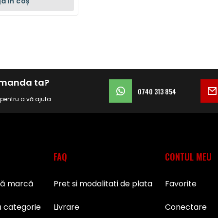
ă în coș
comanda ta?
0740 313 854
i pentru a vă ajuta
FAQ
CONTUL MEU
pă marcă
Pret si modalitati de plata
Favorite
 categorie
Livrare
Conectare