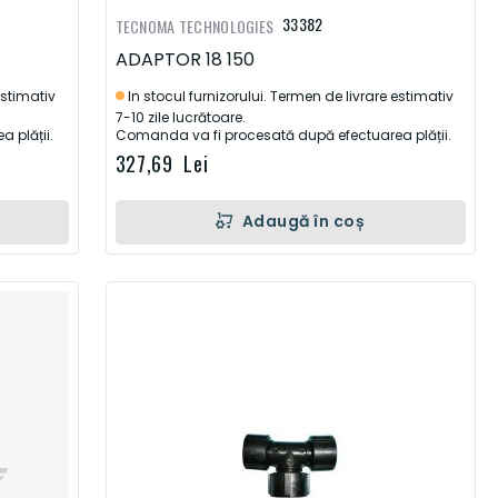
33382
TECNOMA TECHNOLOGIES
ADAPTOR 18 150
estimativ
In stocul furnizorului. Termen de livrare estimativ
7-10 zile lucrătoare.
 plății.
Comanda va fi procesată după efectuarea plății.
327,69 Lei
Adaugă în coș