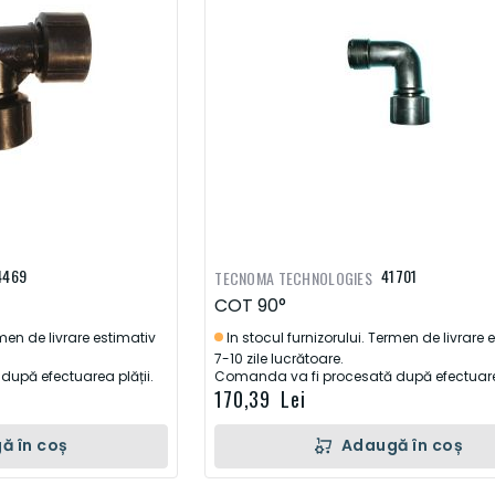
4469
41701
TECNOMA TECHNOLOGIES
COT 90°
rmen de livrare estimativ
In stocul furnizorului. Termen de livrare 
7-10 zile lucrătoare.
upă efectuarea plății.
Comanda va fi procesată după efectuarea
170,39 Lei
ă în coș
Adaugă în coș