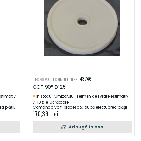
43746
TECNOMA TECHNOLOGIES
COT 90° D125
estimativ
In stocul furnizorului. Termen de livrare estimativ
7-10 zile lucrătoare.
 plății.
Comanda va fi procesată după efectuarea plății.
170,39 Lei
Adaugă în coș