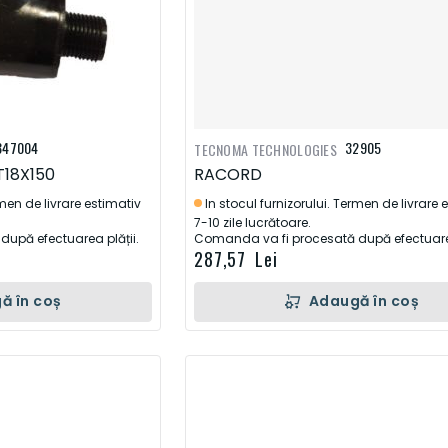
347004
32905
TECNOMA TECHNOLOGIES
T18X150
RACORD
rmen de livrare estimativ
In stocul furnizorului. Termen de livrare 
7-10 zile lucrătoare.
upă efectuarea plății.
Comanda va fi procesată după efectuarea
287,57 Lei
ă în coș
Adaugă în coș