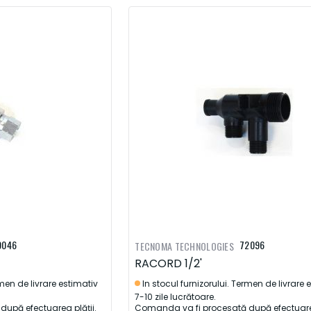
9046
72096
TECNOMA TECHNOLOGIES
RACORD 1/2'
rmen de livrare estimativ
In stocul furnizorului. Termen de livrare 
7-10 zile lucrătoare.
upă efectuarea plății.
Comanda va fi procesată după efectuarea