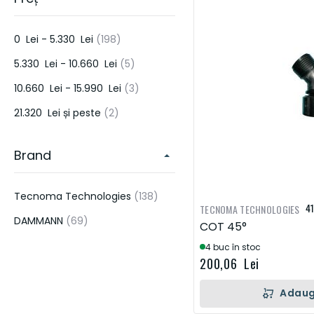
PIESE PENTRU SISTEME DE IRIGATII SI ECHIPAMENTE DE APLICAT
ERBICIDE & PESTICIDE
articol
0 Lei
-
5.330 Lei
198
PIESE DE MOTOR
DONALDSON
HORSCH
KUHN
LEMKE
articol
5.330 Lei
-
10.660 Lei
5
HIDRAULICA
articol
10.660 Lei
-
15.990 Lei
3
FRANE & AMBREIAJE
articol
21.320 Lei
și peste
2
TRANSMISIE
Brand
ELECTRICA
ALTELE
articol
Tecnoma Technologies
138
4
TECNOMA TECHNOLOGIES
UNELTE DE CONSTRUCTIE
articol
DAMMANN
69
COT 45°
4 buc în stoc
200,06 Lei
Adaug