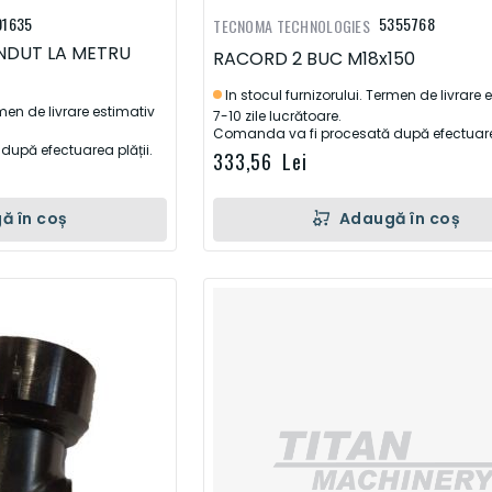
01635
5355768
TECNOMA TECHNOLOGIES
NDUT LA METRU
RACORD 2 BUC M18x150
In stocul furnizorului. Termen de livrare 
rmen de livrare estimativ
7-10 zile lucrătoare.
Comanda va fi procesată după efectuarea
upă efectuarea plății.
333,56 Lei
Adaugă în coș
ă în coș