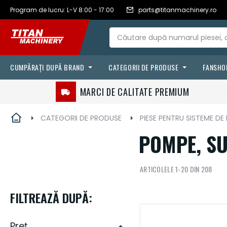
RON - leu
Romanian
Program de lucru: L-V 8:00 - 17:00
parts@titanmachinery.ro
Mergeți
românesc
la
Conținut
CUMPĂRAȚI DUPĂ BRAND
CATEGORII DE PRODUSE
FANSHO
FILTRE
CASE IH
MARCI DE CALITATE PREMIUM
LANTURI & CURELE
VÄDERSTAD
CATEGORII DE PRODUSE
PIESE PENTRU SISTEME DE 
FLUIDE & LUBRIFIANTI
STEYR
POMPE, S
AGRICULTURA DE PRECIZIE
ARTICOLELE
1
-
20
DIN
208
SENILE & ANVELOPE
PIESE DE UZURA
FILTREAZĂ DUPĂ:
ACCESORII
Preț