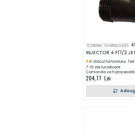
4
TECNOMA TECHNOLOGIES
INJECTOR 4 F1'1/2 JE
In stocul furnizorului. Te
7-10 zile lucrătoare.
Comanda va fi procesată d
204,77 Lei
Adaug