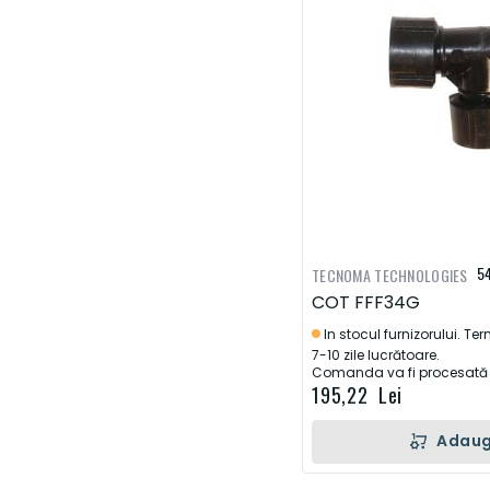
5
TECNOMA TECHNOLOGIES
COT FFF34G
In stocul furnizorului. Te
7-10 zile lucrătoare.
Comanda va fi procesată d
195,22 Lei
Adaug