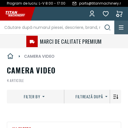
Program de lucru: L-V 8:00 - 17:00
parts@titanmachinery.ro
Mergeți
la
Conținut
MARCI DE CALITATE PREMIUM
CAMERA VIDEO
CAMERA VIDEO
4
ARTICOLE
FILTER BY
FILTREAZĂ DUPĂ