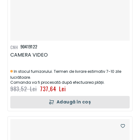
90419122
CNH
CAMERA VIDEO
In stocul furnizorului. Termen de livrare estimativ 7-10 zile
lucrătoare.
Comanda va fi procesată după efectuarea plății.
983,52 Lei
737,64 Lei
Adaugă în coș