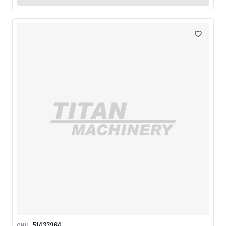
51433964
CNH