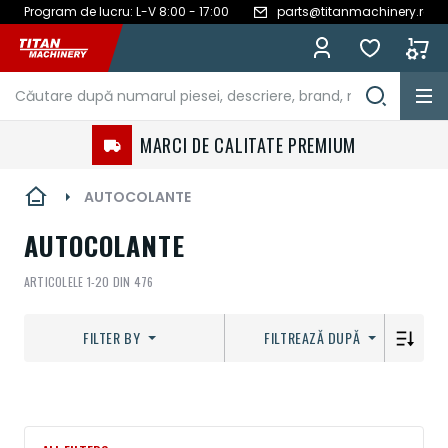
Program de lucru: L-V 8:00 - 17:00
parts@titanmachinery.ro
Mergeți
la
Conținut
MARCI DE CALITATE PREMIUM
AUTOCOLANTE
AUTOCOLANTE
ARTICOLELE
1
-
20
DIN
476
FILTER BY
FILTREAZĂ DUPĂ