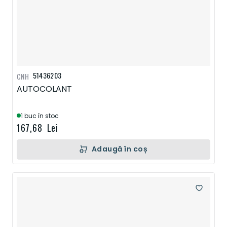
51436203
CNH
AUTOCOLANT
1 buc în stoc
167,68 Lei
Adaugă în coș