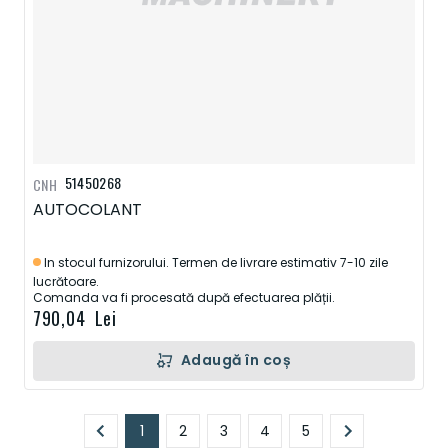
51450268
CNH
AUTOCOLANT
In stocul furnizorului. Termen de livrare estimativ 7-10 zile
lucrătoare.
Comanda va fi procesată după efectuarea plății.
790,04 Lei
Adaugă în coș
Pagină
1
2
3
4
5
În prezent, citiți pagina
Pagină
Pagină
Pagină
Pagină