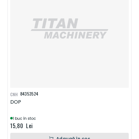
84353524
CNH
DOP
1 buc în stoc
15,80 Lei
Adaugă în coș