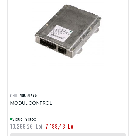
48091776
CNH
MODUL CONTROL
3 buc în stoc
10.269,26 Lei
7.188,48 Lei