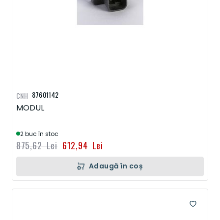
87601142
CNH
MODUL
2 buc în stoc
875,62 Lei
612,94 Lei
Adaugă în coș