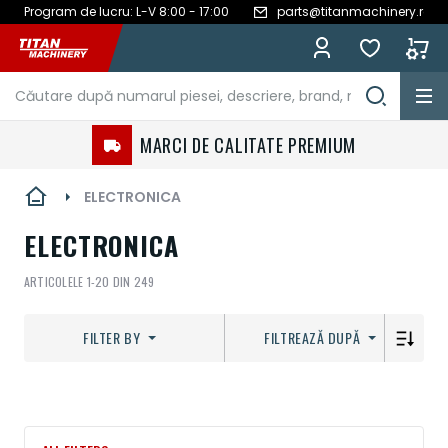
Program de lucru: L-V 8:00 - 17:00
parts@titanmachinery.ro
Mergeți
la
Conținut
MARCI DE CALITATE PREMIUM
ELECTRONICA
ELECTRONICA
ARTICOLELE
1
-
20
DIN
249
FILTER BY
FILTREAZĂ DUPĂ