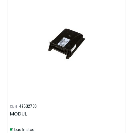
47532798
CNH
MODUL
1 buc în stoc