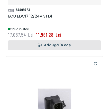
84499733
CNH
ECU EDC17 12/24V STD1
2 buc în stoc
17.087,54 Lei
11.961,28 Lei
Adaugă în coș