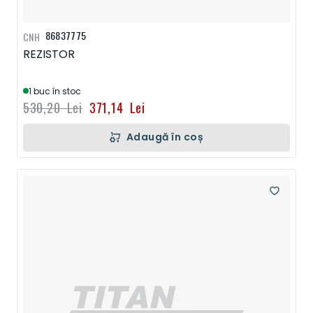
86837775
CNH
REZISTOR
1 buc în stoc
530,20 Lei
371,14 Lei
Adaugă în coș