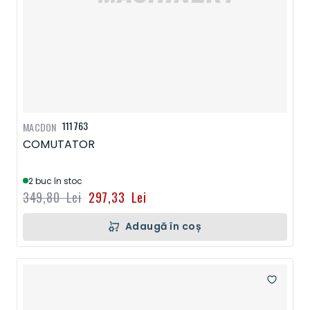
111763
MACDON
COMUTATOR
2 buc în stoc
349,80 Lei
297,33 Lei
Adaugă în coș