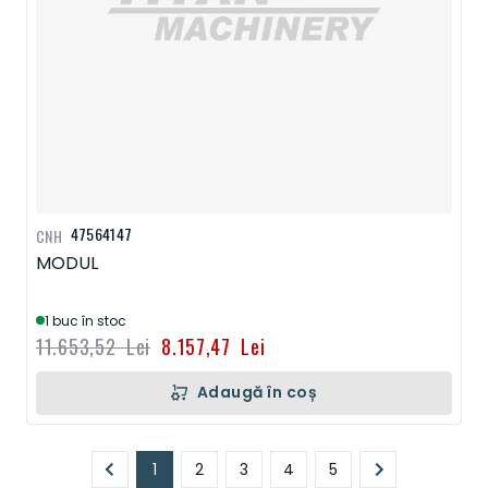
47564147
CNH
MODUL
1 buc în stoc
11.653,52 Lei
8.157,47 Lei
Adaugă în coș
Pagină
1
2
3
4
5
În prezent, citiți pagina
Pagină
Pagină
Pagină
Pagină