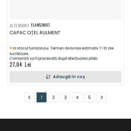
FLAN52MST
ALTE MARCI
CAPAC OȚEL RULMENT
In stocul furnizorului. Termen de livrare estimativ 7-10 zile
lucrătoare.
Comanda va fi procesată după efectuarea plății.
27,04 Lei
Adaugă în coș
Pagină
1
2
3
4
5
În prezent, citiți pagina
Pagină
Pagină
Pagină
Pagină