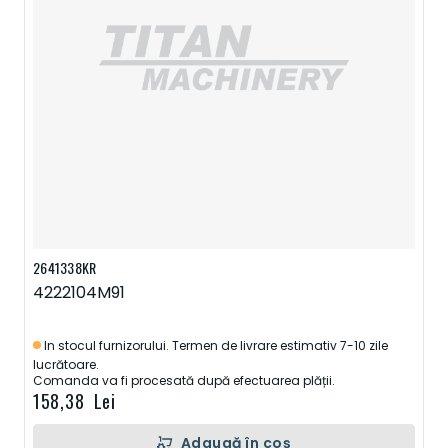
2641338KR
4222104M91
In stocul furnizorului. Termen de livrare estimativ 7-10 zile
lucrătoare.
Comanda va fi procesată după efectuarea plății.
158,38 Lei
Adaugă în coș