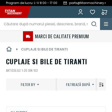
Program de lucru: L-V 8:00 - 17:00
parts@titanmachinery.ro
Mergeți
la
Conținut
MARCI DE CALITATE PREMIUM
CUPLAJE SI BILE DE TIRANTI
CUPLAJE SI BILE DE TIRANTI
ARTICOLELE
1
-
20
DIN
102
FILTER BY
FILTREAZĂ DUPĂ