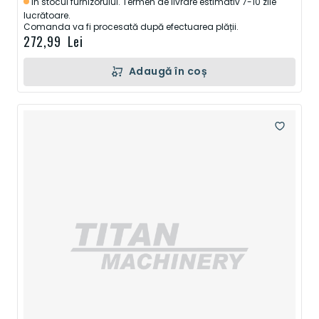
In stocul furnizorului. Termen de livrare estimativ 7-10 zile
lucrătoare.
Comanda va fi procesată după efectuarea plății.
272,99 Lei
Adaugă în coș