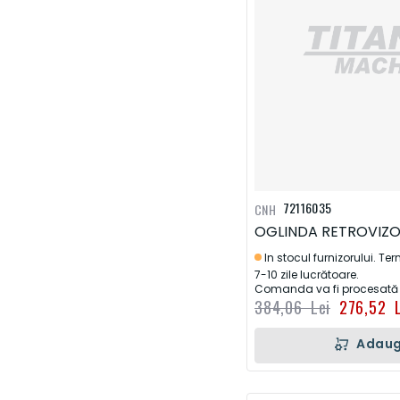
72116035
CNH
OGLINDA RETROVIZ
In stocul furnizorului. Te
7-10 zile lucrătoare.
Comanda va fi procesată d
384,06 Lei
276,52 L
Adaug