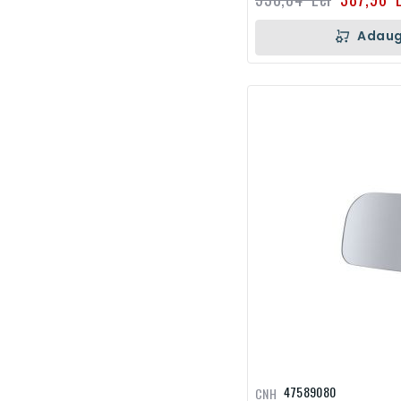
Adaug
47589080
CNH