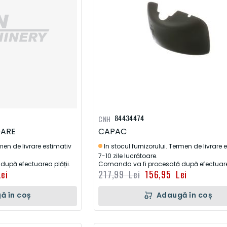
84434474
CNH
OARE
CAPAC
rmen de livrare estimativ
In stocul furnizorului. Termen de livrare 
7-10 zile lucrătoare.
upă efectuarea plății.
Comanda va fi procesată după efectuarea
ei
217,99 Lei
156,95 Lei
ă în coș
Adaugă în coș