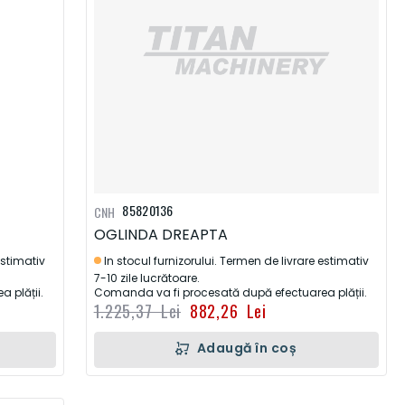
85820136
CNH
OGLINDA DREAPTA
estimativ
In stocul furnizorului. Termen de livrare estimativ
7-10 zile lucrătoare.
 plății.
Comanda va fi procesată după efectuarea plății.
1.225,37 Lei
882,26 Lei
Adaugă în coș