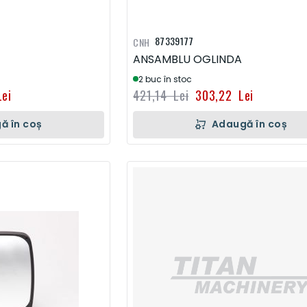
87339177
CNH
ANSAMBLU OGLINDA
2 buc în stoc
ei
421,14 Lei
303,22 Lei
ă în coș
Adaugă în coș