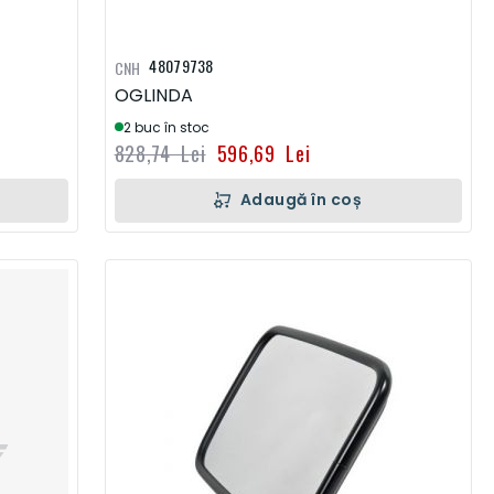
48079738
CNH
OGLINDA
2 buc în stoc
828,74 Lei
596,69 Lei
Adaugă în coș