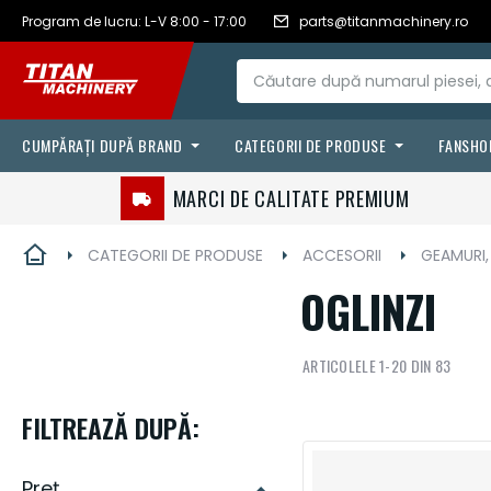
RON - leu
Romanian
Program de lucru: L-V 8:00 - 17:00
parts@titanmachinery.ro
Mergeți
românesc
la
Conținut
CUMPĂRAȚI DUPĂ BRAND
CATEGORII DE PRODUSE
FANSHO
FILTRE
CASE IH
MARCI DE CALITATE PREMIUM
LANTURI & CURELE
VÄDERSTAD
CATEGORII DE PRODUSE
ACCESORII
GEAMURI,
FLUIDE & LUBRIFIANTI
STEYR
OGLINZI
AGRICULTURA DE PRECIZIE
ARTICOLELE
1
-
20
DIN
83
SENILE & ANVELOPE
PIESE DE UZURA
FILTREAZĂ DUPĂ:
ACCESORII
Preț