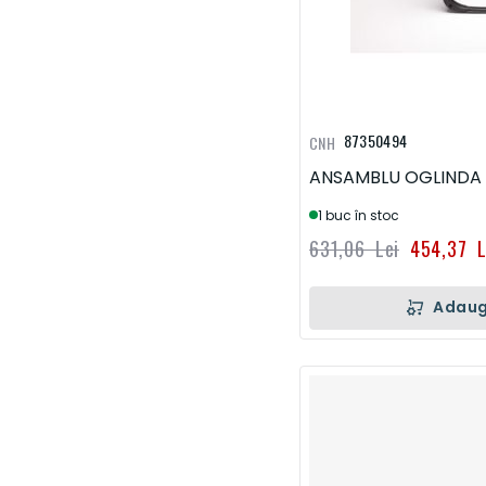
87350494
CNH
ANSAMBLU OGLINDA
1 buc în stoc
631,06 Lei
454,37 L
Adaug