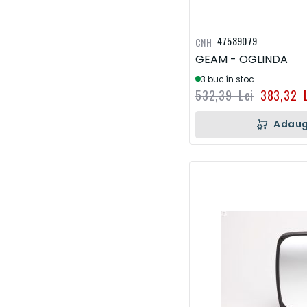
47589079
CNH
GEAM - OGLINDA
3 buc în stoc
532,39 Lei
383,32 L
Adaug