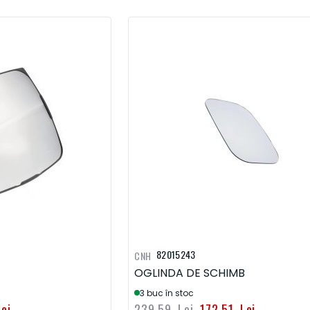
82015243
CNH
OGLINDA DE SCHIMB
3 buc în stoc
ei
239,59 Lei
172,51 Lei