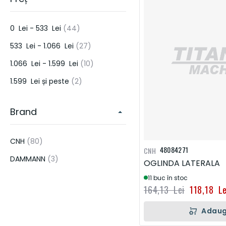
PIESE PENTRU SISTEME DE IRIGATII SI ECHIPAMENTE DE APLICAT
ERBICIDE & PESTICIDE
articol
0 Lei
-
533 Lei
44
PIESE DE MOTOR
DONALDSON
HORSCH
KUHN
LEMKE
articol
533 Lei
-
1.066 Lei
27
HIDRAULICA
articol
1.066 Lei
-
1.599 Lei
10
FRANE & AMBREIAJE
articol
1.599 Lei
și peste
2
TRANSMISIE
Brand
ELECTRICA
ALTELE
articol
CNH
80
48084271
CNH
UNELTE DE CONSTRUCTIE
articol
DAMMANN
3
OGLINDA LATERALA
11 buc în stoc
164,13 Lei
118,18 Le
Adaug