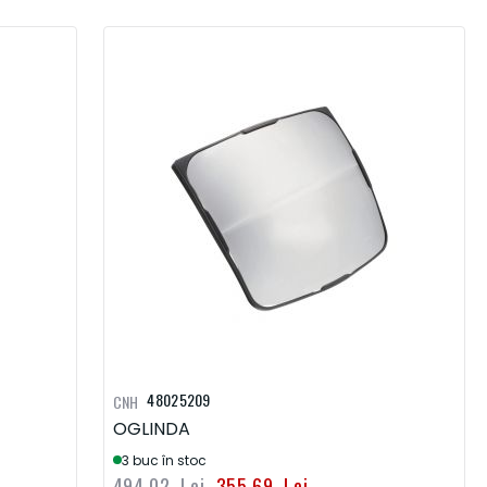
48025209
CNH
OGLINDA
3 buc în stoc
494,02 Lei
355,69 Lei