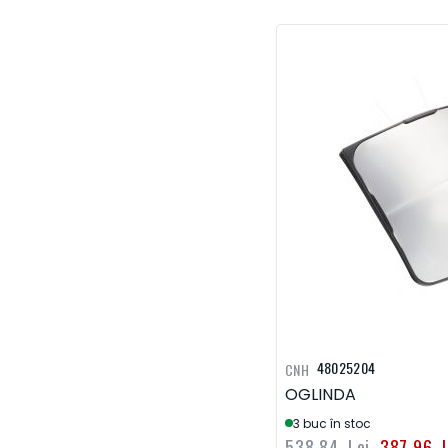
48025204
CNH
OGLINDA
3 buc în stoc
538,84 Lei
387,96 L