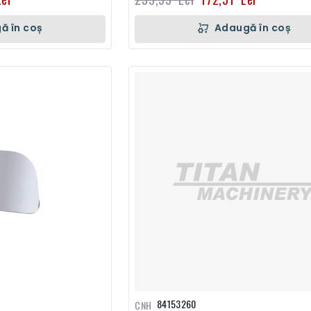
ă în coș
Adaugă în coș
84153260
CNH