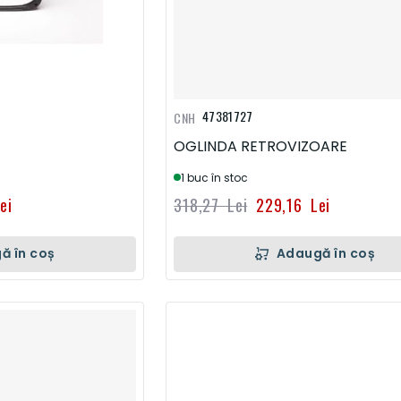
47381727
CNH
OGLINDA RETROVIZOARE
1 buc în stoc
ei
318,27 Lei
229,16 Lei
ă în coș
Adaugă în coș