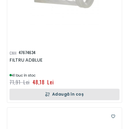
47674634
CNH
FILTRU ADBLUE
41 buc în stoc
71,91 Lei
48,18 Lei
Adaugă în coș