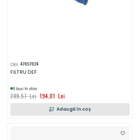
47657024
CNH
FILTRU DEF
5 buc în stoc
289,57 Lei
194,01 Lei
Adaugă în coș