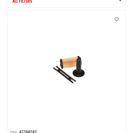
ALL FILTERS
47364243
CNH