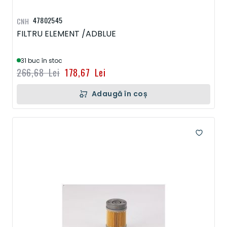
47802545
CNH
FILTRU ELEMENT /ADBLUE
31 buc în stoc
266,68 Lei
178,67 Lei
Adaugă în coș