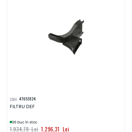
47651824
CNH
FILTRU DEF
36 buc în stoc
1.934,79 Lei
1.296,31 Lei