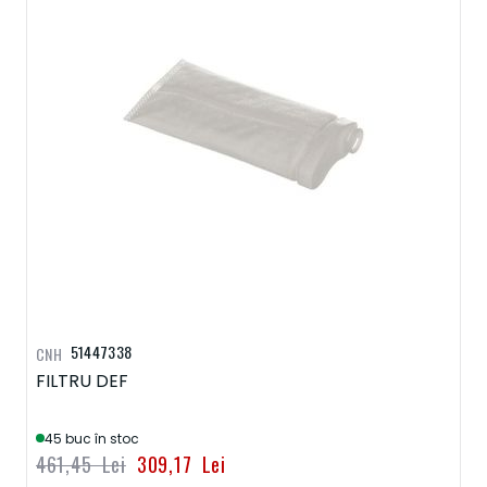
51447338
CNH
FILTRU DEF
45 buc în stoc
461,45 Lei
309,17 Lei