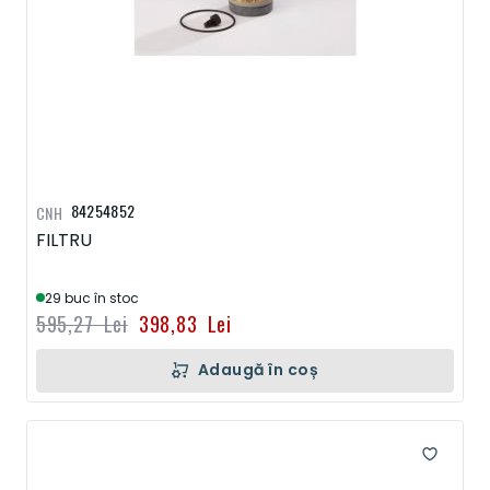
84254852
CNH
FILTRU
29 buc în stoc
595,27 Lei
398,83 Lei
Adaugă în coș