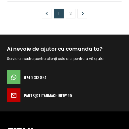
Pagină
1
2
În prezent, citiți pagina
Pagină
Ai nevoie de ajutor cu comanda ta?
Serviciul nostru pentru clienți este aici pentru a vă ajuta
0740 313 854
PARTS@TITANMACHINERY.RO