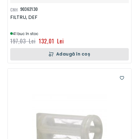
90362130
CNH
FILTRU, DEF
41 buc în stoc
197,03 Lei
132,01 Lei
Adaugă în coș