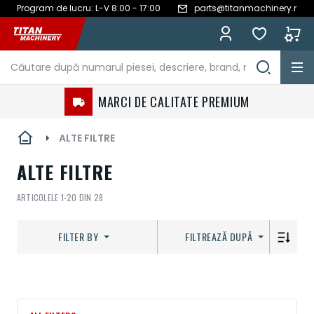
Program de lucru: L-V 8:00 - 17:00
parts@titanmachinery.ro
Mergeți
la
Conținut
MARCI DE CALITATE PREMIUM
ALTE FILTRE
ALTE FILTRE
ARTICOLELE
1
-
20
DIN
28
FILTER BY
FILTREAZĂ DUPĂ