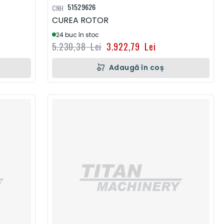
51529626
CNH
CUREA ROTOR
24 buc în stoc
5.230,38 Lei
3.922,79 Lei
Adaugă în coș