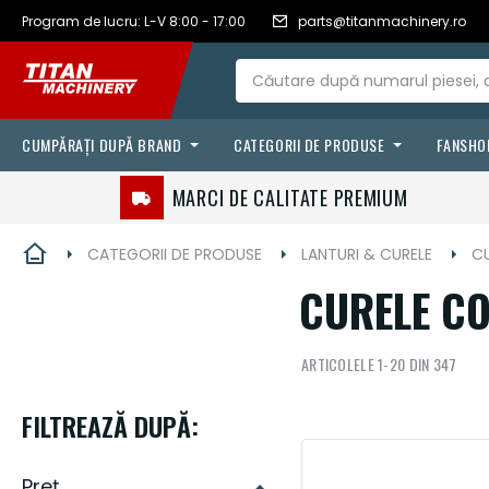
RON - leu
Romanian
Program de lucru: L-V 8:00 - 17:00
parts@titanmachinery.ro
Mergeți
românesc
la
Conținut
CUMPĂRAȚI DUPĂ BRAND
CATEGORII DE PRODUSE
FANSHO
FILTRE
CASE IH
MARCI DE CALITATE PREMIUM
LANTURI & CURELE
VÄDERSTAD
CATEGORII DE PRODUSE
LANTURI & CURELE
CU
FLUIDE & LUBRIFIANTI
STEYR
CURELE C
AGRICULTURA DE PRECIZIE
ARTICOLELE
1
-
20
DIN
347
SENILE & ANVELOPE
PIESE DE UZURA
FILTREAZĂ DUPĂ:
ACCESORII
Preț