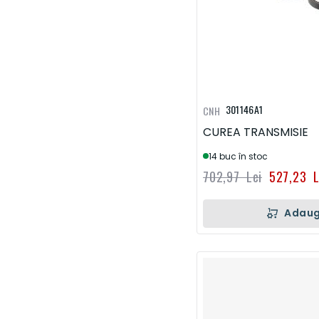
301146A1
CNH
CUREA TRANSMISIE
14 buc în stoc
702,97 Lei
527,23 L
Adaug