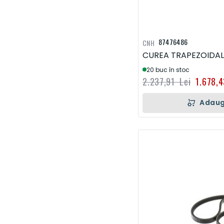
87476486
CNH
CUREA TRAPEZOIDA
20 buc în stoc
2.237,91 Lei
1.678,4
Adaug