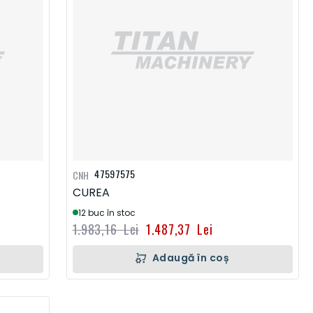
47597575
CNH
CUREA
12 buc în stoc
1.983,16 Lei
1.487,37 Lei
Adaugă în coș