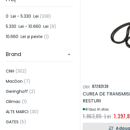
PIESE PENTRU SISTEME DE IRIGATII SI ECHIPAMENTE DE APLICAT
ERBICIDE & PESTICIDE
articol
0 Lei
-
5.330 Lei
338
PIESE DE MOTOR
DONALDSON
HORSCH
KUHN
LEMKE
articol
5.330 Lei
-
10.660 Lei
8
HIDRAULICA
articol
10.660 Lei
și peste
1
FRANE & AMBREIAJE
Brand
TRANSMISIE
ELECTRICA
articol
CNH
302
ALTELE
articol
MacDon
7
87283139
CNH
UNELTE DE CONSTRUCTIE
articol
Geringhoff
2
CUREA DE TRANSMIS
RESTURI
articol
Olimac
1
41 buc în stoc
articol
ALTE MARCI
30
1.863,85 Lei
1.397,
articol
GATES
5
Adaug