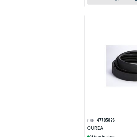
47705826
CNH
CUREA
31 buc în stoc