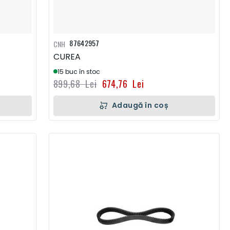
87642957
CNH
CUREA
15 buc în stoc
899,68 Lei
674,76 Lei
Adaugă în coș