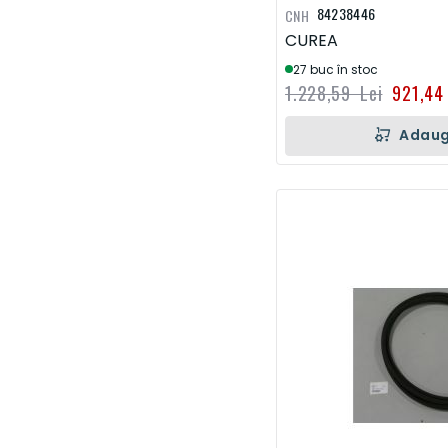
84238446
CNH
CUREA
27 buc în stoc
1.228,59 Lei
921,44
Adaug