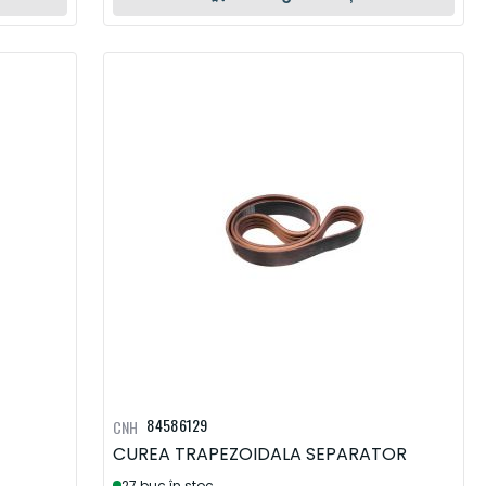
84586129
CNH
CUREA TRAPEZOIDALA SEPARATOR
27 buc în stoc