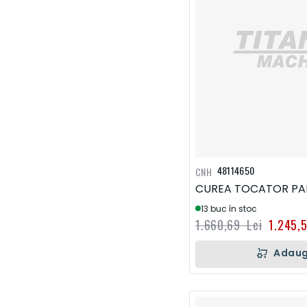
48114650
CNH
CUREA TOCATOR PA
13 buc în stoc
1.660,69 Lei
1.245,
Adaug