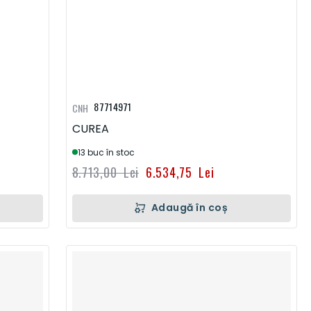
87714971
CNH
CUREA
13 buc în stoc
8.713,00 Lei
6.534,75 Lei
Adaugă în coș