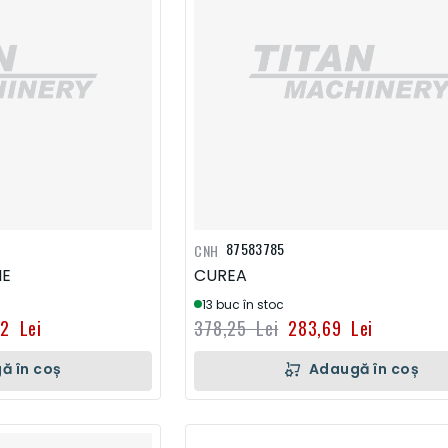
87583785
CNH
IE
CUREA
13 buc în stoc
52 Lei
378,25 Lei
283,69 Lei
ă în coș
Adaugă în coș