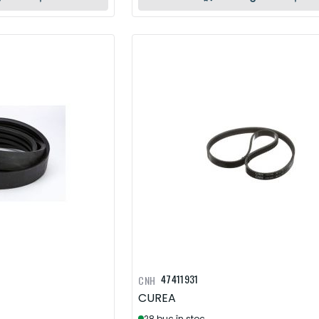
47411931
CNH
CUREA
28 buc în stoc