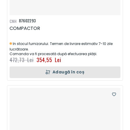
87602293
CNH
COMPACTOR
In stocul furnizorului. Termen de livrare estimativ 7-10 zile
lucrătoare.
Comanda va fi procesată după efectuarea plății.
472,73 Lei
354,55 Lei
Adaugă în coș