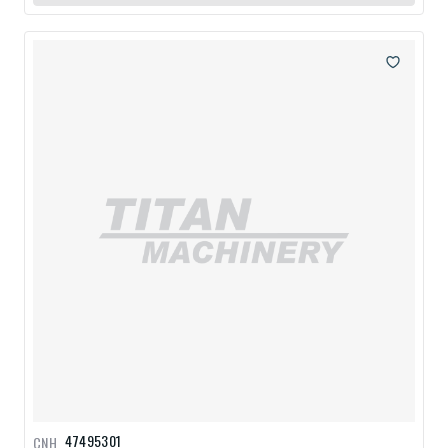
47495301
CNH