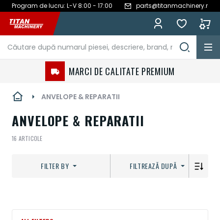
Program de lucru: L-V 8:00 - 17:00
parts@titanmachinery.ro
Mergeți
la
Conținut
MARCI DE CALITATE PREMIUM
ANVELOPE & REPARATII
ANVELOPE & REPARATII
16
ARTICOLE
FILTER BY
FILTREAZĂ DUPĂ