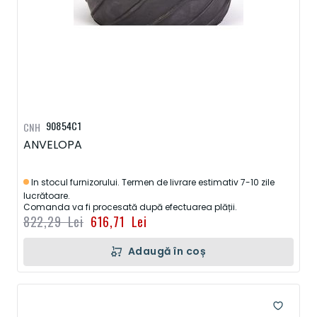
90854C1
CNH
ANVELOPA
In stocul furnizorului. Termen de livrare estimativ 7-10 zile
lucrătoare.
Comanda va fi procesată după efectuarea plății.
822,29 Lei
616,71 Lei
Adaugă în coș