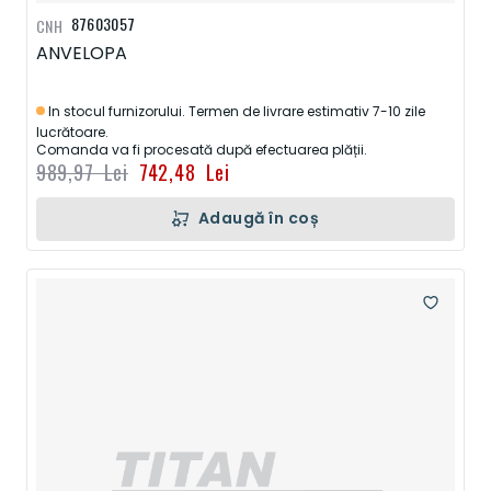
87603057
CNH
ANVELOPA
In stocul furnizorului. Termen de livrare estimativ 7-10 zile
lucrătoare.
Comanda va fi procesată după efectuarea plății.
989,97 Lei
742,48 Lei
Adaugă în coș