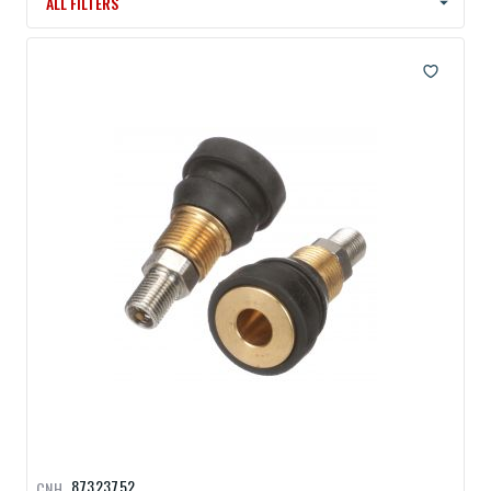
ALL FILTERS
87323752
CNH