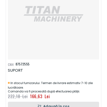
87572555
CNH
SUPORT
In stocul furnizorului. Termen de livrare estimativ 7-10 zile
lucrătoare.
Comanda va fi procesată după efectuarea plății.
222,18 Lei
166,63 Lei
Adaugă în coș