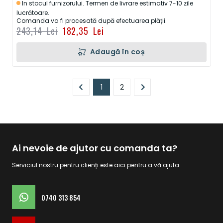
In stocul furnizorului. Termen de livrare estimativ 7-10 zile
lucrătoare.
Comanda va fi procesată după efectuarea plății.
243,14 Lei
182,35 Lei
Adaugă în coș
Pagină
1
2
În prezent, citiți pagina
Pagină
Ai nevoie de ajutor cu comanda ta?
Serviciul nostru pentru clienți este aici pentru a vă ajuta
0740 313 854