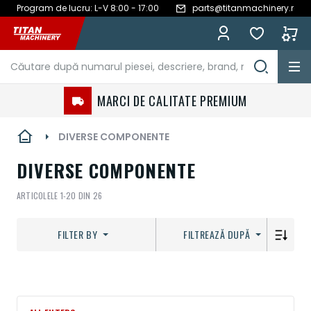
Program de lucru: L-V 8:00 - 17:00
parts@titanmachinery.ro
Mergeți
la
Conținut
MARCI DE CALITATE PREMIUM
DIVERSE COMPONENTE
DIVERSE COMPONENTE
ARTICOLELE
1
-
20
DIN
26
FILTER BY
FILTREAZĂ DUPĂ