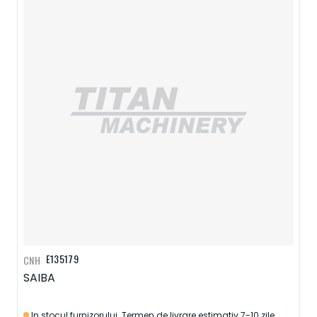
E135179
CNH
SAIBA
In stocul furnizorului. Termen de livrare estimativ 7-10 zile