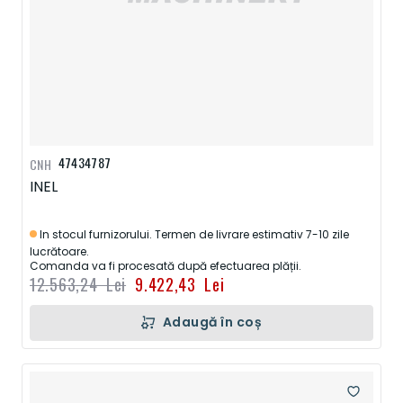
47434787
CNH
INEL
In stocul furnizorului. Termen de livrare estimativ 7-10 zile
lucrătoare.
Comanda va fi procesată după efectuarea plății.
12.563,24 Lei
9.422,43 Lei
Adaugă în coș