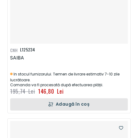
L125234
CNH
SAIBA
In stocul furnizorului. Termen de livrare estimativ 7-10 zile
lucrătoare.
Comanda va fi procesată după efectuarea plății.
195,74 Lei
146,80 Lei
Adaugă în coș