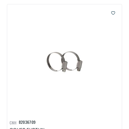
82036709
CNH