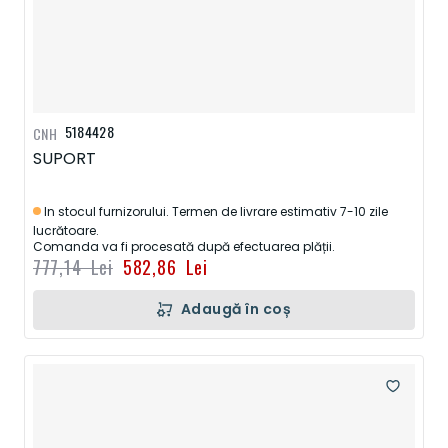
5184428
CNH
SUPORT
In stocul furnizorului. Termen de livrare estimativ 7-10 zile
lucrătoare.
Comanda va fi procesată după efectuarea plății.
777,14 Lei
582,86 Lei
Adaugă în coș