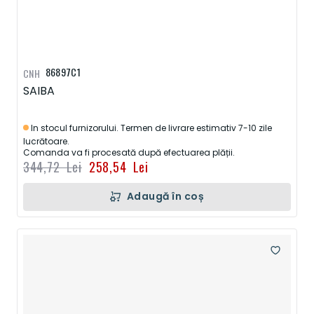
86897C1
CNH
SAIBA
In stocul furnizorului. Termen de livrare estimativ 7-10 zile
lucrătoare.
Comanda va fi procesată după efectuarea plății.
344,72 Lei
258,54 Lei
Adaugă în coș