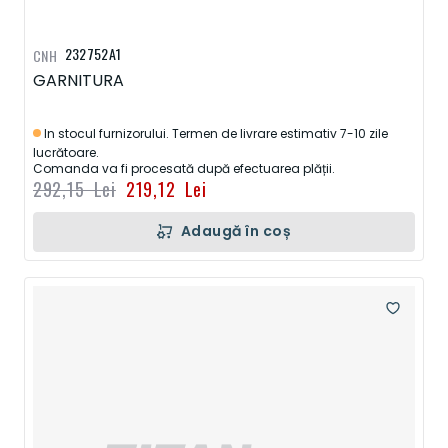
232752A1
CNH
GARNITURA
In stocul furnizorului. Termen de livrare estimativ 7-10 zile
lucrătoare.
Comanda va fi procesată după efectuarea plății.
292,15 Lei
219,12 Lei
Adaugă în coș