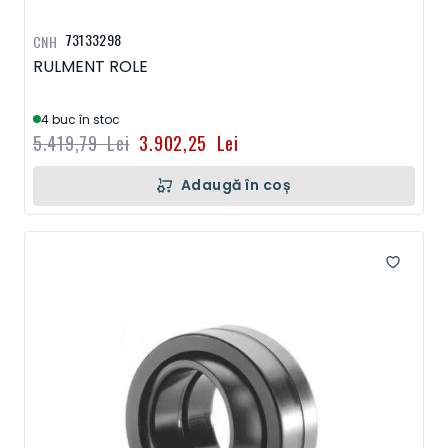
73133298
CNH
RULMENT ROLE
4 buc în stoc
5.419,79 Lei
3.902,25 Lei
Adaugă în coș