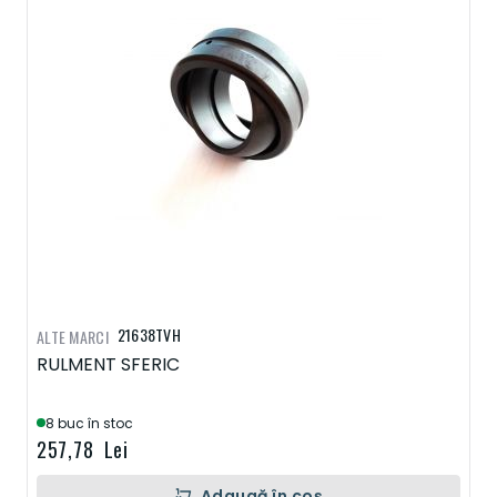
21638TVH
ALTE MARCI
RULMENT SFERIC
8 buc în stoc
257,78 Lei
Adaugă în coș