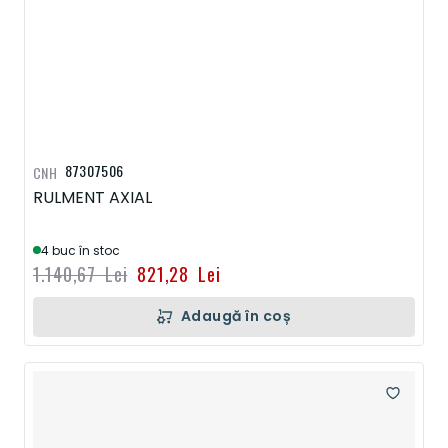
87307506
CNH
RULMENT AXIAL
4 buc în stoc
1.140,67 Lei
821,28 Lei
Adaugă în coș