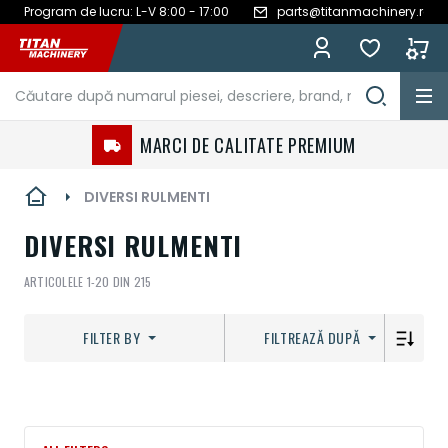
Program de lucru: L-V 8:00 - 17:00
parts@titanmachinery.ro
Mergeți
la
Conținut
MARCI DE CALITATE PREMIUM
DIVERSI RULMENTI
DIVERSI RULMENTI
ARTICOLELE
1
-
20
DIN
215
FILTER BY
FILTREAZĂ DUPĂ