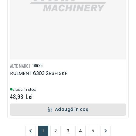
18625
ALTE MARCI
RULMENT 6303 2RSH SKF
2 buc în stoc
48,98 Lei
Adaugă în coș
Pagină
1
2
3
4
5
În prezent, citiți pagina
Pagină
Pagină
Pagină
Pagină