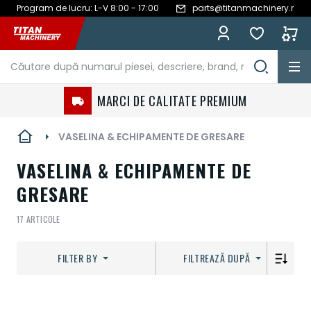
Program de lucru: L-V 8:00 - 17:00
parts@titanmachinery.ro
Mergeți
la
Conținut
MARCI DE CALITATE PREMIUM
VASELINA & ECHIPAMENTE DE GRESARE
VASELINA & ECHIPAMENTE DE
GRESARE
17
ARTICOLE
FILTER BY
FILTREAZĂ DUPĂ