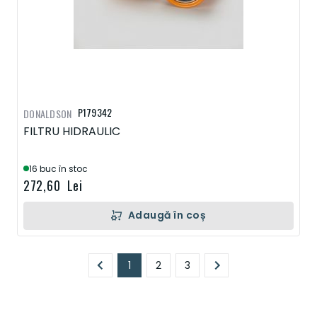
P179342
DONALDSON
FILTRU HIDRAULIC
16 buc în stoc
272,60 Lei
Adaugă în coș
Pagină
1
2
3
În prezent, citiți pagina
Pagină
Pagină