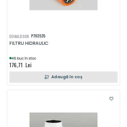
P763535
DONALDSON
FILTRU HIDRAULIC
46 buc în stoc
176,71 Lei
Adaugă în coș