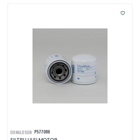
P577086
DONALDSON
FILTRU ULEI MOTOR