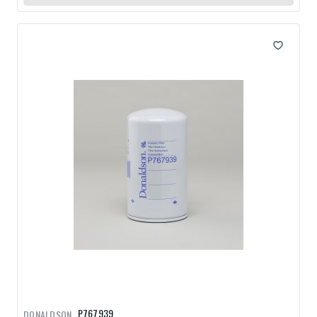
P767939
DONALDSON