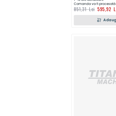
Comanda va fi procesată d
851,31 Lei
595,92 L
Adaug