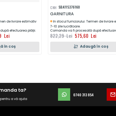
SBA115376160
CNH
GARNITURA
rmen de livrare estimativ
In stocul furnizorului. Termen de livrare 
7-10 zile lucrătoare.
upă efectuarea plății.
Comanda va fi procesată după efectuarea
9 Lei
822,29 Lei
575,60 Lei
ă în coș
Adaugă în coș
comanda ta?
0740 313 854
i pentru a vă ajuta