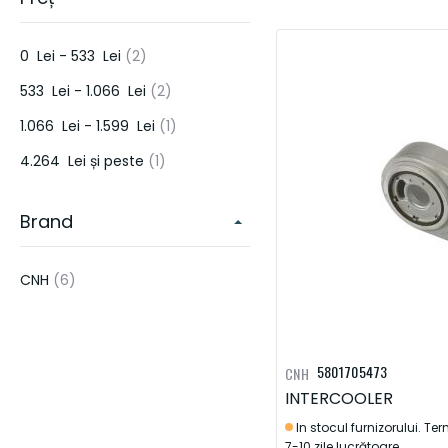
PIESE PENTRU SISTEME DE IRIGATII SI ECHIPAMENTE DE APLICAT
ERBICIDE & PESTICIDE
articol
0 Lei
-
533 Lei
2
PIESE DE MOTOR
DONALDSON
HORSCH
KUHN
LEMKE
articol
533 Lei
-
1.066 Lei
2
HIDRAULICA
articol
1.066 Lei
-
1.599 Lei
1
FRANE & AMBREIAJE
articol
4.264 Lei
și peste
1
TRANSMISIE
Brand
ELECTRICA
ALTELE
articol
CNH
6
UNELTE DE CONSTRUCTIE
5801705473
CNH
INTERCOOLER
In stocul furnizorului. Te
7-10 zile lucrătoare.