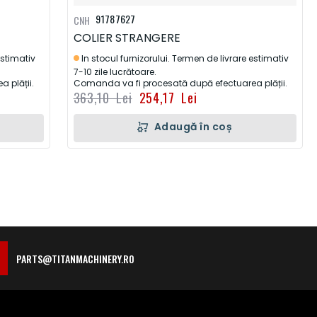
91787627
CNH
COLIER STRANGERE
estimativ
In stocul furnizorului. Termen de livrare estimativ
7-10 zile lucrătoare.
 plății.
Comanda va fi procesată după efectuarea plății.
363,10 Lei
254,17 Lei
Adaugă în coș
PARTS@TITANMACHINERY.RO