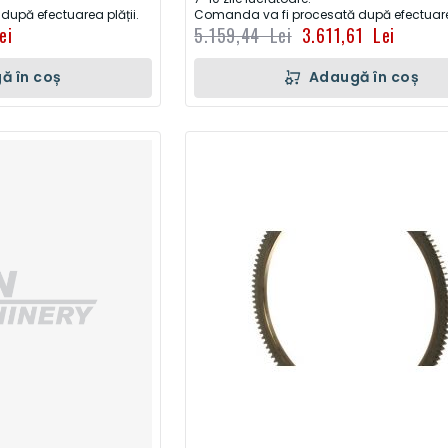
upă efectuarea plății.
Comanda va fi procesată după efectuarea
ei
5.159,44 Lei
3.611,61 Lei
ă în coș
Adaugă în coș