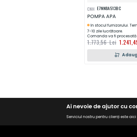
E7NN8A513BC
CNH
POMPA APA
In stocul furnizorului. Te
7-10 zile lucrătoare.
Comanda va fi procesată d
1.773,56 Lei
1.241,4
Adaug
Ai nevoie de ajutor cu 
Serviciul nostru pentru clienți este aic