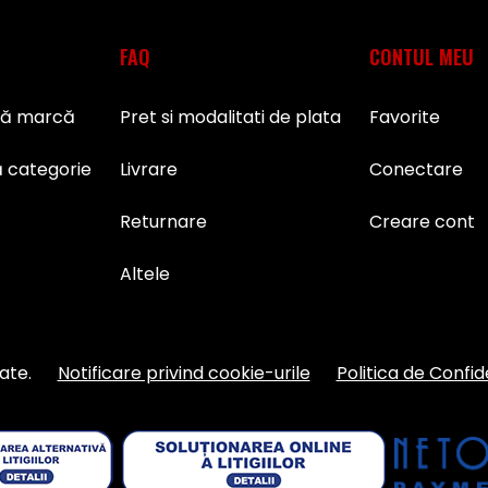
FAQ
CONTUL MEU
pă marcă
Pret si modalitati de plata
Favorite
 categorie
Livrare
Conectare
Returnare
Creare cont
Altele
ate.
Notificare privind cookie-urile
Politica de Confid