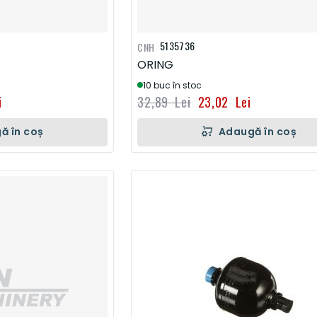
5135736
CNH
ORING
10 buc în stoc
i
32,89 Lei
23,02 Lei
ă în coș
Adaugă în coș