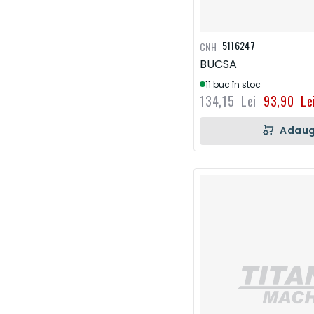
5116247
CNH
BUCSA
11 buc în stoc
134,15 Lei
93,90 Le
Adaug