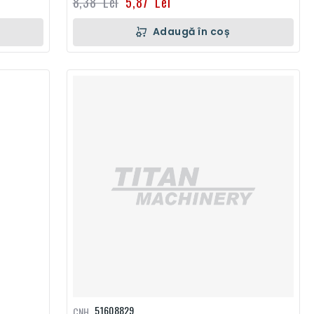
8,38 Lei
5,87 Lei
Adaugă în coș
51608829
CNH