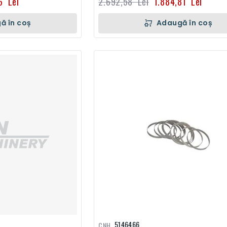
6 Lei
2.692,58 Lei
1.884,81 Lei
ă în coș
Adaugă în coș
5146466
CNH