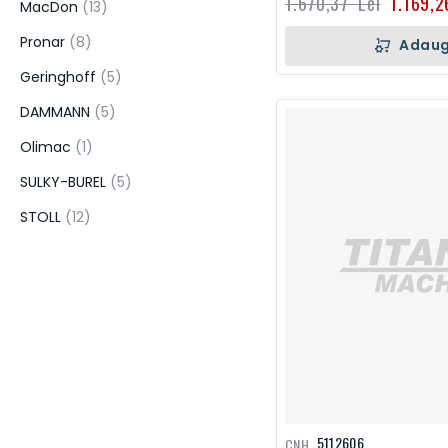
1.670,37 Lei
1.169,2
articol
MacDon
13
articol
Pronar
8
Adaug
articol
Geringhoff
5
articol
DAMMANN
5
articol
Olimac
1
articol
SULKY-BUREL
5
articol
STOLL
12
5112606
CNH