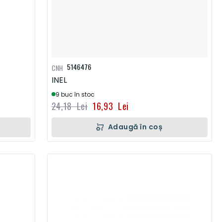
5146476
CNH
INEL
9 buc în stoc
24,18 Lei
16,93 Lei
Adaugă în coș