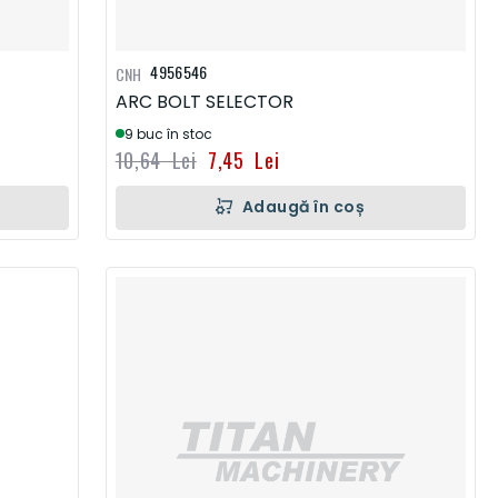
4956546
CNH
ARC BOLT SELECTOR
9 buc în stoc
10,64 Lei
7,45 Lei
Adaugă în coș