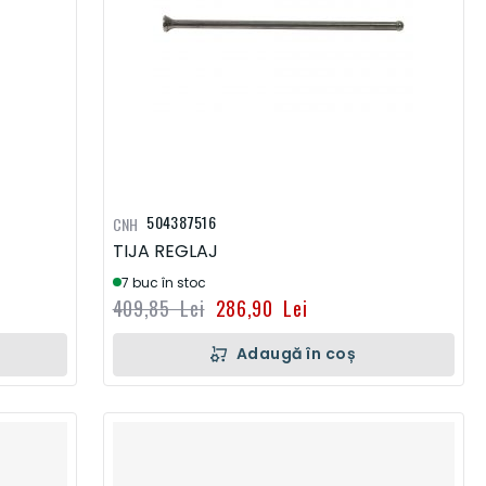
504387516
CNH
TIJA REGLAJ
7 buc în stoc
409,85 Lei
286,90 Lei
Adaugă în coș