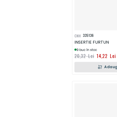
335136
CNH
INSERTIE FURTUN
9 buc în stoc
20,32 Lei
14,22 Lei
Adaug