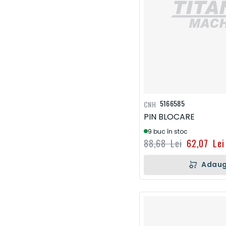
5166585
CNH
PIN BLOCARE
9 buc în stoc
88,68 Lei
62,07 Lei
Adaug