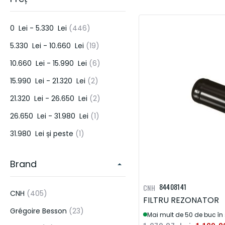
PIESE PENTRU SISTEME DE IRIGATII SI ECHIPAMENTE DE APLICAT
ERBICIDE & PESTICIDE
articol
0 Lei
-
5.330 Lei
446
PIESE DE MOTOR
DONALDSON
HORSCH
KUHN
LEMKE
articol
5.330 Lei
-
10.660 Lei
19
HIDRAULICA
articol
10.660 Lei
-
15.990 Lei
6
FRANE & AMBREIAJE
articol
15.990 Lei
-
21.320 Lei
2
TRANSMISIE
articol
21.320 Lei
-
26.650 Lei
2
articol
26.650 Lei
-
31.980 Lei
1
ELECTRICA
articol
31.980 Lei
și peste
1
ALTELE
UNELTE DE CONSTRUCTIE
Brand
84408141
CNH
articol
CNH
405
FILTRU REZONATOR
articol
Grégoire Besson
23
Mai mult de 50 de buc în