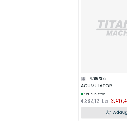
47867993
CNH
ACUMULATOR
7 buc în stoc
4.882,12 Lei
3.417,
Adaug