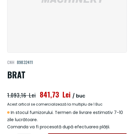
Treci
CNH
89832411
la
începutul
BRAT
galeriei
de
imagini
841,73 Lei
1.093,16 Lei
/ buc
Acest articol se comercializează la multiplu de 1 Buc
In stocul furnizorului. Termen de livrare estimativ 7-10
zile lucrătoare.
Comanda va fi procesată după efectuarea plății.