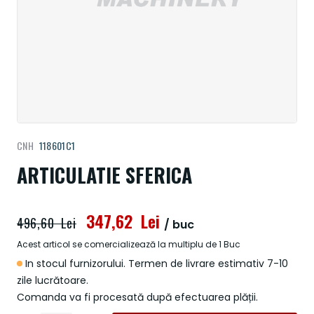
Treci
CNH
118601C1
la
începutul
ARTICULATIE SFERICA
galeriei
de
imagini
347,62 Lei
496,60 Lei
/ buc
Acest articol se comercializează la multiplu de 1 Buc
In stocul furnizorului. Termen de livrare estimativ 7-10
zile lucrătoare.
Comanda va fi procesată după efectuarea plății.