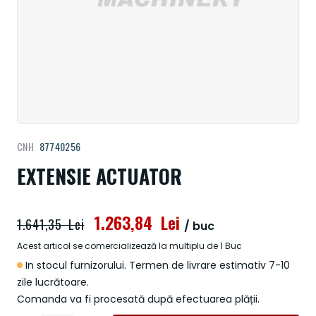
Treci
CNH
87740256
la
începutul
EXTENSIE ACTUATOR
galeriei
de
imagini
1.263,84 Lei
1.641,35 Lei
/ buc
Acest articol se comercializează la multiplu de 1 Buc
In stocul furnizorului. Termen de livrare estimativ 7-10
zile lucrătoare.
Comanda va fi procesată după efectuarea plății.