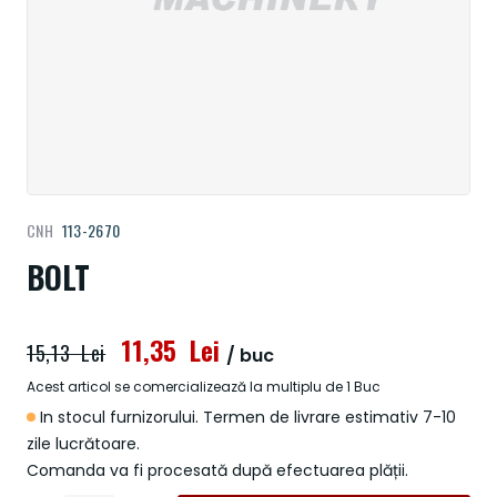
Treci
CNH
113-2670
la
începutul
BOLT
galeriei
de
imagini
11,35 Lei
15,13 Lei
/ buc
Acest articol se comercializează la multiplu de 1 Buc
In stocul furnizorului. Termen de livrare estimativ 7-10
zile lucrătoare.
Comanda va fi procesată după efectuarea plății.