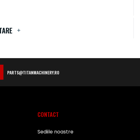
TARE
PARTS@TITANMACHINERY.RO
CONTACT
Sediile noastre