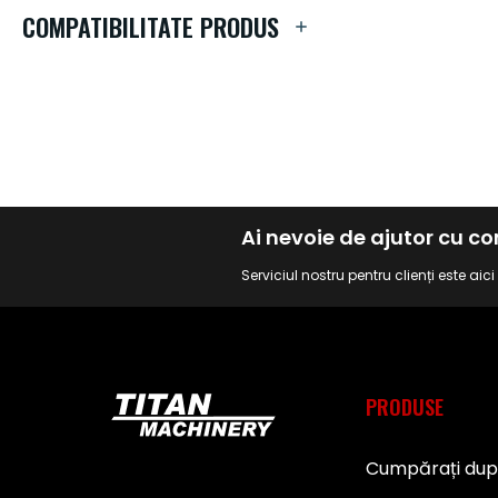
de
COMPATIBILITATE PRODUS
imagini
Ai nevoie de ajutor cu 
Serviciul nostru pentru clienți este aic
PRODUSE
Cumpărați du