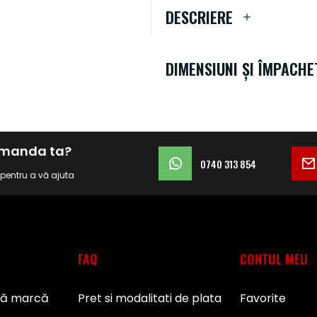
DESCRIERE
DIMENSIUNI ȘI ÎMPACHE
comanda ta?
0740 313 854
i pentru a vă ajuta
FAQ
CONTUL MEU
pă marcă
Pret si modalitati de plata
Favorite