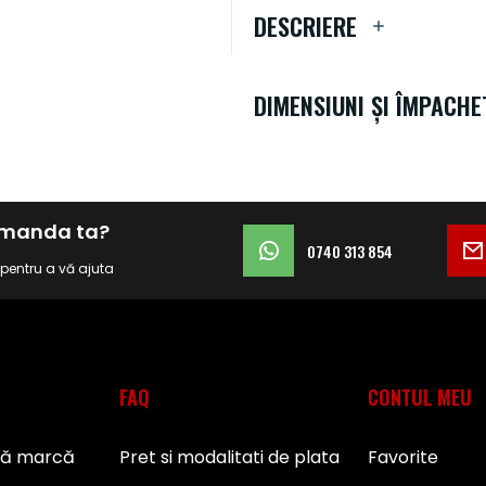
DESCRIERE
DIMENSIUNI ȘI ÎMPACHE
comanda ta?
0740 313 854
i pentru a vă ajuta
FAQ
CONTUL MEU
pă marcă
Pret si modalitati de plata
Favorite