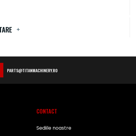
TARE
PARTS@TITANMACHINERY.RO
CONTACT
Sediile noastre