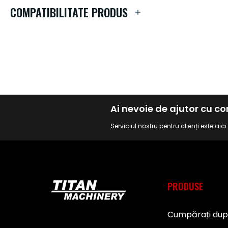
de
COMPATIBILITATE PRODUS
imagini
Ai nevoie de ajutor cu 
Serviciul nostru pentru clienți este aic
PRODUSE
Cumpărați du