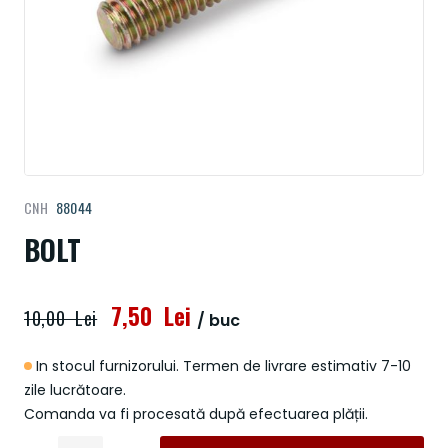
Treci
CNH
88044
la
începutul
BOLT
galeriei
de
imagini
7,50 Lei
10,00 Lei
/ buc
In stocul furnizorului. Termen de livrare estimativ 7-10
zile lucrătoare.
Comanda va fi procesată după efectuarea plății.