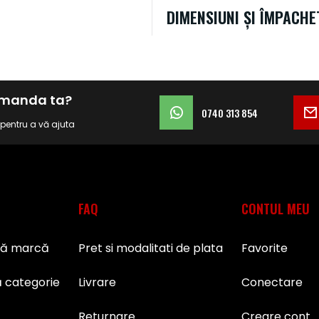
DIMENSIUNI ȘI ÎMPACHE
comanda ta?
0740 313 854
i pentru a vă ajuta
FAQ
CONTUL MEU
pă marcă
Pret si modalitati de plata
Favorite
 categorie
Livrare
Conectare
Returnare
Creare cont