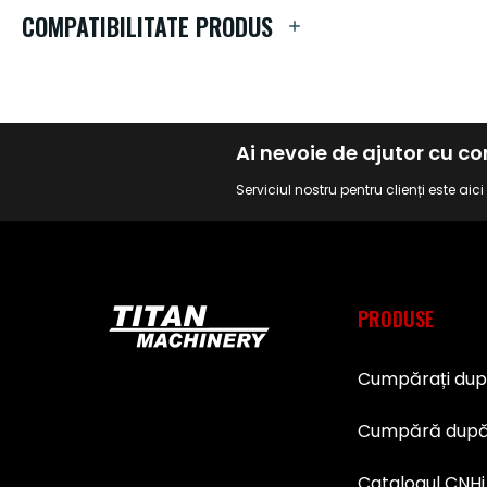
de
COMPATIBILITATE PRODUS
imagini
Ai nevoie de ajutor cu 
Serviciul nostru pentru clienți este aic
PRODUSE
Cumpărați du
Cumpără după
Catalogul CNHi