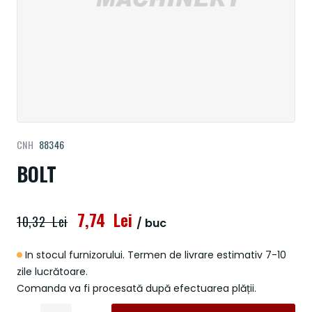
Treci
CNH
88346
la
începutul
BOLT
galeriei
de
imagini
7,74 Lei
10,32 Lei
/ buc
In stocul furnizorului. Termen de livrare estimativ 7-10
zile lucrătoare.
Comanda va fi procesată după efectuarea plății.