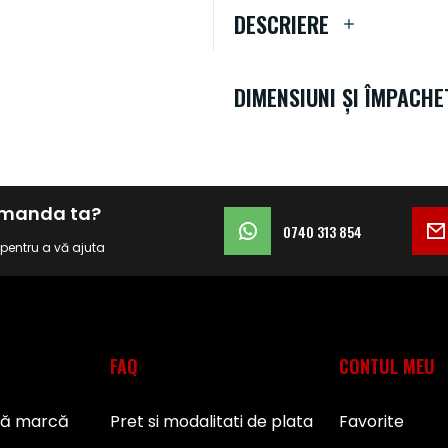
DESCRIERE
DIMENSIUNI ȘI ÎMPACHE
comanda ta?
0740 313 854
i pentru a vă ajuta
FAQ
CONTUL MEU
pă marcă
Pret si modalitati de plata
Favorite