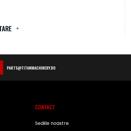
TARE
PARTS@TITANMACHINERY.RO
CONTACT
Sediile noastre