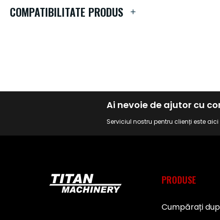
de
COMPATIBILITATE PRODUS
imagini
Ai nevoie de ajutor cu 
Serviciul nostru pentru clienți este aic
PRODUSE
Cumpărați du