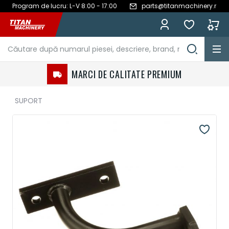
Program de lucru: L-V 8:00 - 17:00
parts@titanmachinery.ro
Mergeți
la
Conținut
MARCI DE CALITATE PREMIUM
SUPORT
Treci
la
sfârșitul
galeriei
de
imagini