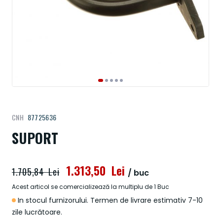
Treci
CNH
87725636
la
începutul
SUPORT
galeriei
de
imagini
1.313,50 Lei
1.705,84 Lei
/ buc
Acest articol se comercializează la multiplu de 1 Buc
In stocul furnizorului. Termen de livrare estimativ 7-10
zile lucrătoare.