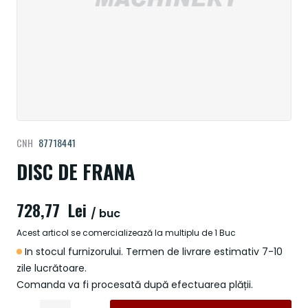
Treci
CNH
87718441
la
începutul
DISC DE FRANA
galeriei
de
728,77 Lei
imagini
/ buc
Acest articol se comercializează la multiplu de 1 Buc
In stocul furnizorului. Termen de livrare estimativ 7-10
zile lucrătoare.
Comanda va fi procesată după efectuarea plății.