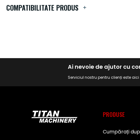
de
COMPATIBILITATE PRODUS
imagini
Ai nevoie de ajutor cu 
Serviciul nostru pentru clienți este aic
PRODUSE
Cumpărați du