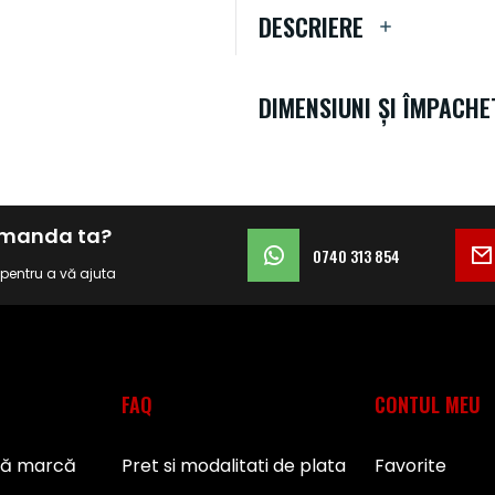
DESCRIERE
DIMENSIUNI ȘI ÎMPACHE
comanda ta?
0740 313 854
i pentru a vă ajuta
FAQ
CONTUL MEU
pă marcă
Pret si modalitati de plata
Favorite