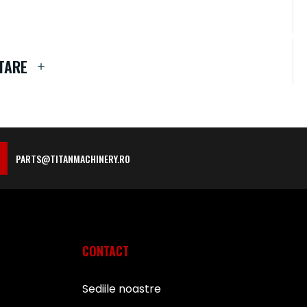
TARE
PARTS@TITANMACHINERY.RO
CONTACT
Sediile noastre