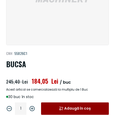
Treci
CNH
55826C1
la
începutul
BUCSA
galeriei
de
imagini
184,05 Lei
245,40 Lei
/ buc
Acest articol se comercializează la multiplu de 1 Buc
30 buc în stoc
Adaugă în coș