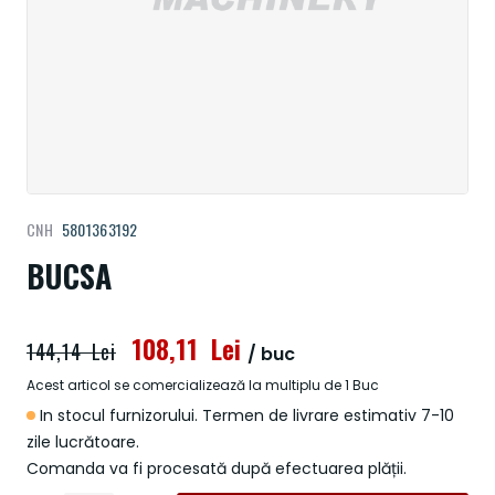
Treci
CNH
5801363192
la
începutul
BUCSA
galeriei
de
imagini
108,11 Lei
144,14 Lei
/ buc
Acest articol se comercializează la multiplu de 1 Buc
In stocul furnizorului. Termen de livrare estimativ 7-10
zile lucrătoare.
Comanda va fi procesată după efectuarea plății.