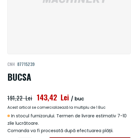
Treci
CNH
87715239
la
începutul
BUCSA
galeriei
de
imagini
143,42 Lei
191,22 Lei
/ buc
Acest articol se comercializează la multiplu de 1 Buc
In stocul furnizorului. Termen de livrare estimativ 7-10
zile lucrătoare.
Comanda va fi procesată după efectuarea plății.