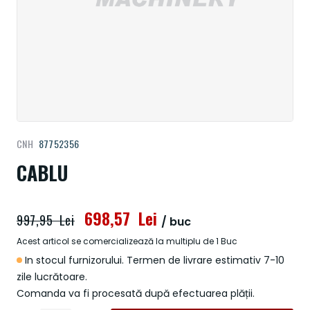
Treci
CNH
87752356
la
începutul
CABLU
galeriei
de
imagini
698,57 Lei
997,95 Lei
/ buc
Acest articol se comercializează la multiplu de 1 Buc
In stocul furnizorului. Termen de livrare estimativ 7-10
zile lucrătoare.
Comanda va fi procesată după efectuarea plății.