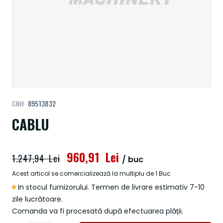
Treci
CNH
89513832
la
începutul
CABLU
galeriei
de
imagini
960,91 Lei
1.247,94 Lei
/ buc
Acest articol se comercializează la multiplu de 1 Buc
In stocul furnizorului. Termen de livrare estimativ 7-10
zile lucrătoare.
Comanda va fi procesată după efectuarea plății.