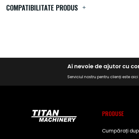
de
COMPATIBILITATE PRODUS
imagini
Ai nevoie de ajutor cu 
Serviciul nostru pentru clienți este aic
PRODUSE
Cumpărați du