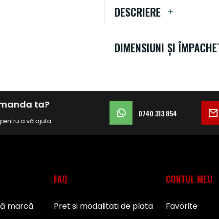
DESCRIERE
DIMENSIUNI ȘI ÎMPACHE
comanda ta?
0740 313 854
i pentru a vă ajuta
FAQ
CONTUL MEU
pă marcă
Pret si modalitati de plata
Favorite