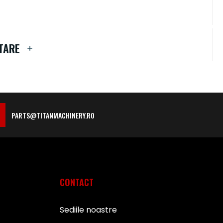
TARE
PARTS@TITANMACHINERY.RO
CONTACT
Sediile noastre