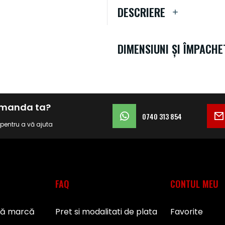
DESCRIERE
DIMENSIUNI ȘI ÎMPACHE
comanda ta?
0740 313 854
i pentru a vă ajuta
FAQ
CONTUL MEU
pă marcă
Pret si modalitati de plata
Favorite