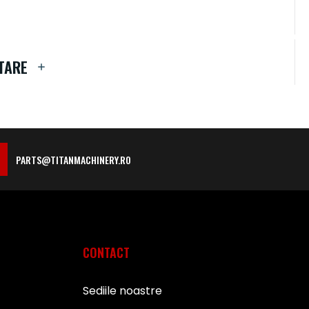
TARE
PARTS@TITANMACHINERY.RO
CONTACT
Sediile noastre