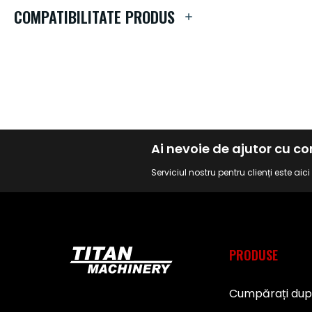
de
COMPATIBILITATE PRODUS
imagini
Ai nevoie de ajutor cu 
Serviciul nostru pentru clienți este aic
PRODUSE
Cumpărați du